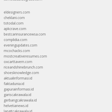
eldesigners.com
cheklani.com
totodal.com
apkcrave.com
bestcarinsurancewsa.com
complidia.com
eveningupdates.com
mcochacks.com
mostcreativeresumes.com
oxcarttavern.com
riceandshinebrunch.com
shoesknowledge.com
aktualinformasi.id
faktadunia.id
gapurainformasi.id
gariscakrawala.id
gerbangcakrawala.id
helvetianews.id
langitcakrawala.id