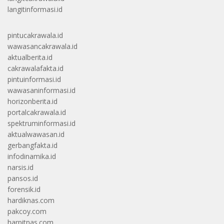
langitinformasi.id
pintucakrawala.id
wawasancakrawala.id
aktualberita.id
cakrawalafakta.id
pintuinformasi.id
wawasaninformasi.id
horizonberita.id
portalcakrawala.id
spektruminformasi.id
aktualwawasan.id
gerbangfakta.id
infodinamika.id
narsis.id
pansos.id
forensik.id
hardiknas.com
pakcoy.com
harpitnas.com