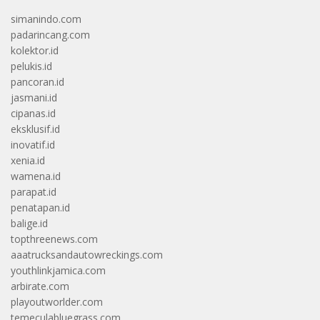
simanindo.com
padarincang.com
kolektor.id
pelukis.id
pancoran.id
jasmani.id
cipanas.id
eksklusif.id
inovatif.id
xenia.id
wamena.id
parapat.id
penatapan.id
balige.id
topthreenews.com
aaatrucksandautowreckings.com
youthlinkjamica.com
arbirate.com
playoutworlder.com
temeculabluegrass.com