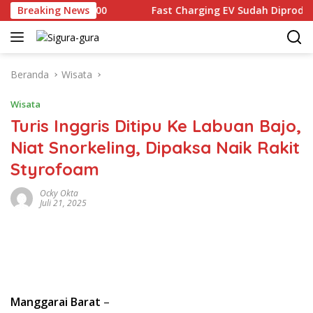
Langsung
l Rp2.679.000
Breaking News
Fast Charging EV Sudah Diproduksi lokal
ke
konten
Beranda
Wisata
Wisata
Turis Inggris Ditipu Ke Labuan Bajo,
Niat Snorkeling, Dipaksa Naik Rakit
Styrofoam
Ocky Okta
Juli 21, 2025
Manggarai Barat
–