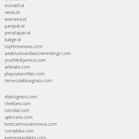
inovatif.id
xenia.id
wamena.id
parapat.id
penatapan.id
balige.id
topthreenews.com
aaatrucksandautowreckings.com
youthlinkjamica.com
arbirate.com
playoutworlder.com
temeculabluegrass.com
eldesigners.com
cheklani.com
totodal.com
apkcrave.com
bestcarinsurancewsa.com
complidia.com
eveningupdates.com