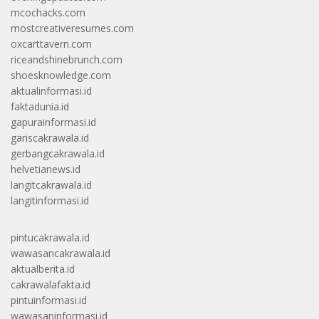
mcochacks.com
mostcreativeresumes.com
oxcarttavern.com
riceandshinebrunch.com
shoesknowledge.com
aktualinformasi.id
faktadunia.id
gapurainformasi.id
gariscakrawala.id
gerbangcakrawala.id
helvetianews.id
langitcakrawala.id
langitinformasi.id
pintucakrawala.id
wawasancakrawala.id
aktualberita.id
cakrawalafakta.id
pintuinformasi.id
wawasaninformasi.id