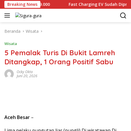
Langsung
jual Rp2.679.000
Breaking News
Fast Charging EV Sudah Diproduksi lo
ke
konten
Beranda
Wisata
Wisata
5 Pemalak Turis Di Bukit Lamreh
Ditangkap, 1 Orang Positif Sabu
Ocky Okta
Juni 20, 2026
Aceh Besar
–
Lima pelaku pungutan liar (pungli) Di wisatawan Di