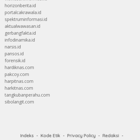
horizonberita.id
portalcakrawala.id
spektruminformasi.id
aktualwawasan.id
gerbangfakta.id
infodinamika.id
narsis.id
pansos.id
forensik.id
hardiknas.com
pakcoy.com
harpitnas.com
harkitnas.com
tangkubanperahu.com
sibolangit.com
Indeks
Kode Etik
Privacy Policy
Redaksi