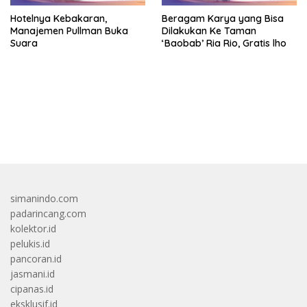
Hotelnya Kebakaran,
Beragam Karya yang Bisa
Manajemen Pullman Buka
Dilakukan Ke Taman
Suara
‘Baobab’ Ria Rio, Gratis lho
bandar besar starlight princess1000 bagi bonus
simanindo.com
padarincang.com
kolektor.id
pelukis.id
pancoran.id
jasmani.id
cipanas.id
eksklusif.id