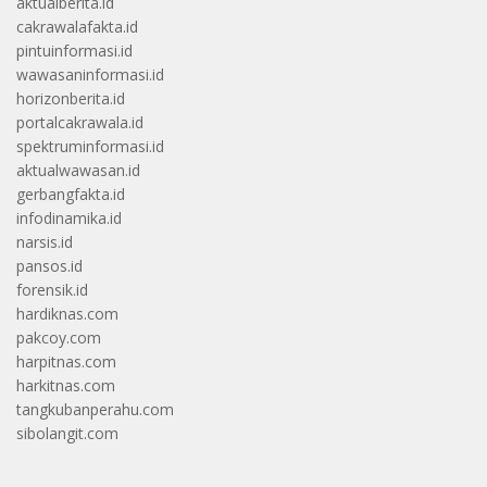
aktualberita.id
cakrawalafakta.id
pintuinformasi.id
wawasaninformasi.id
horizonberita.id
portalcakrawala.id
spektruminformasi.id
aktualwawasan.id
gerbangfakta.id
infodinamika.id
narsis.id
pansos.id
forensik.id
hardiknas.com
pakcoy.com
harpitnas.com
harkitnas.com
tangkubanperahu.com
sibolangit.com