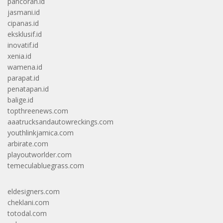
pancoran.id
jasmani.id
cipanas.id
eksklusif.id
inovatif.id
xenia.id
wamena.id
parapat.id
penatapan.id
balige.id
topthreenews.com
aaatrucksandautowreckings.com
youthlinkjamica.com
arbirate.com
playoutworlder.com
temeculabluegrass.com
eldesigners.com
cheklani.com
totodal.com