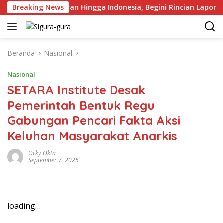
Langsung
ta Pengangguran Hingga Indonesia, Begini Rincian Laporan BPS
Breaking News
ke
konten
Beranda
Nasional
Nasional
SETARA Institute Desak
Pemerintah Bentuk Regu
Gabungan Pencari Fakta Aksi
Keluhan Masyarakat Anarkis
Ocky Okta
September 7, 2025
loading…