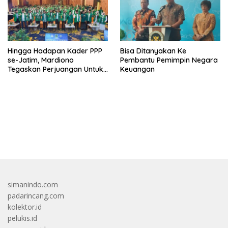
Hingga Hadapan Kader PPP
Bisa Ditanyakan Ke
se-Jatim, Mardiono
Pembantu Pemimpin Negara
Tegaskan Perjuangan Untuk
Keuangan
Kepentingan Rakyat
bandar besar starlight princess1000 bagi bonus
simanindo.com
padarincang.com
kolektor.id
pelukis.id