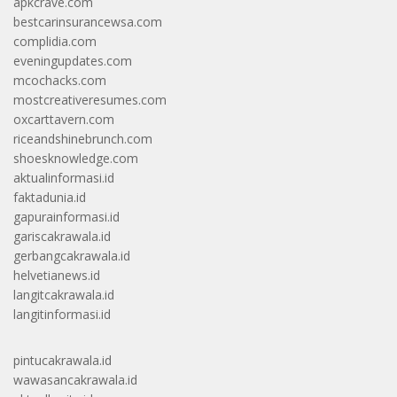
apkcrave.com
bestcarinsurancewsa.com
complidia.com
eveningupdates.com
mcochacks.com
mostcreativeresumes.com
oxcarttavern.com
riceandshinebrunch.com
shoesknowledge.com
aktualinformasi.id
faktadunia.id
gapurainformasi.id
gariscakrawala.id
gerbangcakrawala.id
helvetianews.id
langitcakrawala.id
langitinformasi.id
pintucakrawala.id
wawasancakrawala.id