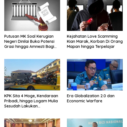
Putusan MK Soal Kerugian
Kejahatan Love Scamming
Negeri Dinilai Buka Potensi
Kian Marak, Korban Di Orang
Grasi hingga Amnesti Bagi
Mapan hingga Terpelajar
Terdakwa Berbasis Audit
BPKP
KPK Sita 4 Moge, Kendaraan
Era Globalization 2.0 dan
Pribadi, hingga Logam Mulia
Economic Warfare
Sesudah Lakukan
Penggeledahan Yang
Berhubungan Didalam
Tindak Kejahatan Bupati
Pemalang