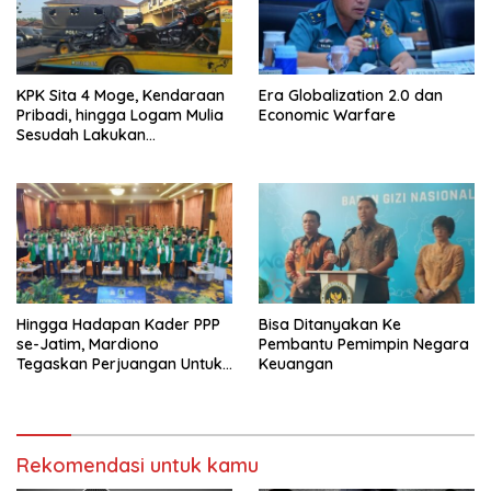
KPK Sita 4 Moge, Kendaraan
Era Globalization 2.0 dan
Pribadi, hingga Logam Mulia
Economic Warfare
Sesudah Lakukan
Penggeledahan Yang
Berhubungan Didalam
Tindak Kejahatan Bupati
Pemalang
Hingga Hadapan Kader PPP
Bisa Ditanyakan Ke
se-Jatim, Mardiono
Pembantu Pemimpin Negara
Tegaskan Perjuangan Untuk
Keuangan
Kepentingan Rakyat
Rekomendasi untuk kamu