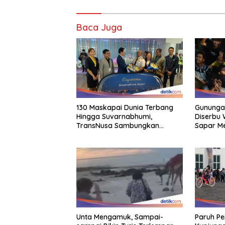
Baca Juga
130 Maskapai Dunia Terbang
Gununga
Hingga Suvarnabhumi,
Diserbu 
TransNusa Sambungkan
Sapar Me
Hingga RI
Unta Mengamuk, Sampai-
Paruh Pe