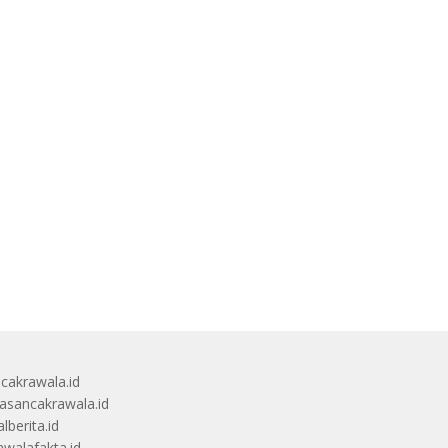
ucakrawala.id
sancakrawala.id
lberita.id
awalafakta.id