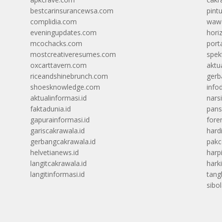
bestcarinsurancewsa.com
pint
complidia.com
wawa
eveningupdates.com
hori
mcochacks.com
port
mostcreativeresumes.com
spek
oxcarttavern.com
aktu
riceandshinebrunch.com
gerb
shoesknowledge.com
info
aktualinformasi.id
narsi
faktadunia.id
pans
gapurainformasi.id
foren
gariscakrawala.id
hard
gerbangcakrawala.id
pak
helvetianews.id
harp
langitcakrawala.id
hark
langitinformasi.id
tang
sibo