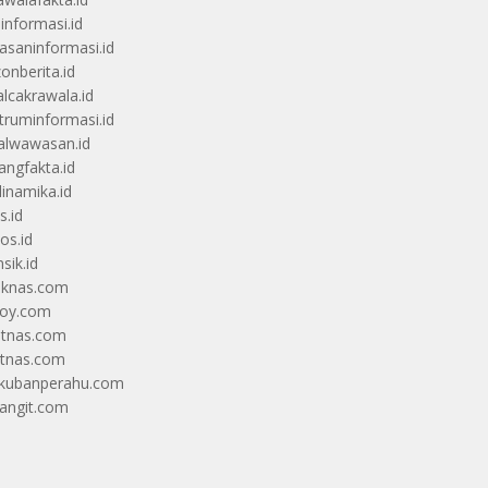
uinformasi.id
saninformasi.id
zonberita.id
alcakrawala.id
truminformasi.id
alwawasan.id
angfakta.id
dinamika.id
s.id
os.id
sik.id
iknas.com
coy.com
itnas.com
itnas.com
kubanperahu.com
langit.com