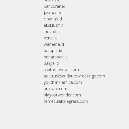
pancoran.id
jasmani.id
cipanas.id
eksklusif.id
inovatif.id
xenia.id
wamena.id
parapat.id
penatapan.id
balige.id
topthreenews.com
aaatrucksandautowreckings.com
youthlinkjamica.com
arbirate.com
playoutworlder.com
temeculabluegrass.com