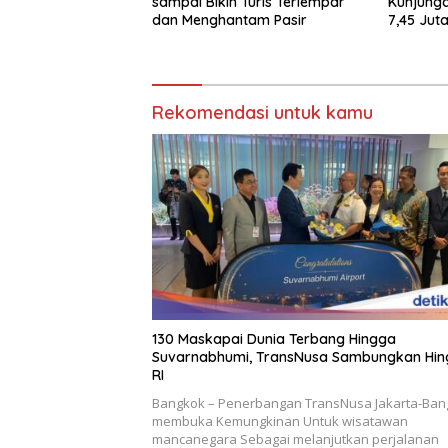
sampai Bikin Turis Terlempar
Kunjunga
dan Menghantam Pasir
7,45 Juta
2020
Rekomendasi untuk kamu
130 Maskapai Dunia Terbang Hingga
Suvarnabhumi, TransNusa Sambungkan Hi
RI
Bangkok – Penerbangan TransNusa Jakarta-Ban
membuka Kemungkinan Untuk wisatawan
mancanegara Sebagai melanjutkan perjalanan