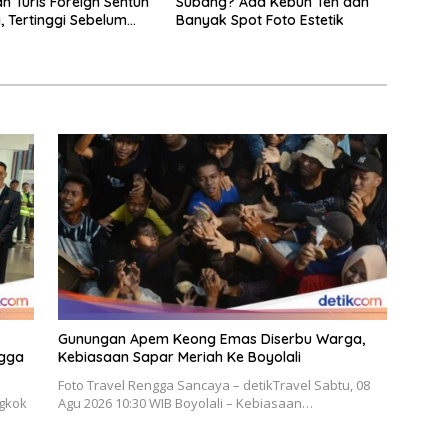
n Turis Foreign Sentuh
Subang? Ada Kebun Teh dan
, Tertinggi Sebelum
Banyak Spot Foto Estetik
Gunungan Apem Keong Emas Diserbu Warga,
ngga
Kebiasaan Sapar Meriah Ke Boyolali
Foto Travel Rengga Sancaya – detikTravel Sabtu, 08
gkok
Agu 2026 10:30 WIB Boyolali – Kebiasaan…