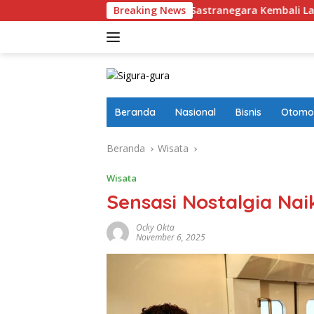
Langsung
Bandara Husein Sastranegara Kembali Layani Pesawat Jet 
Breaking News
ke
konten
Beranda
Nasional
Bisnis
Otomot
Beranda
Wisata
Wisata
Sensasi Nostalgia Nai
Ocky Okta
November 6, 2025