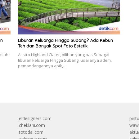
gn
Liburan Keluarga Hingga Subang? Ada Kebun
Teh dan Banyak Spot Foto Estetik
umlah
Asstro Highland Ciater, pilihan yang pas Sebagai
liburan keluarga Hingga Subang, udaranya adem,
pemandangannya apik,…
eldesigners.com
pint
cheklani.com
wawa
totodal.com
aktua
apkcrave.com
cakr