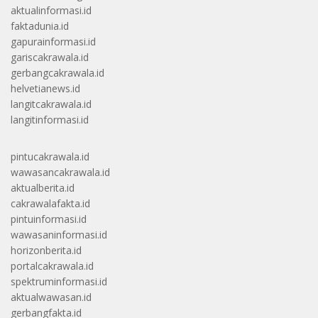
aktualinformasi.id
faktadunia.id
gapurainformasi.id
gariscakrawala.id
gerbangcakrawala.id
helvetianews.id
langitcakrawala.id
langitinformasi.id
pintucakrawala.id
wawasancakrawala.id
aktualberita.id
cakrawalafakta.id
pintuinformasi.id
wawasaninformasi.id
horizonberita.id
portalcakrawala.id
spektruminformasi.id
aktualwawasan.id
gerbangfakta.id