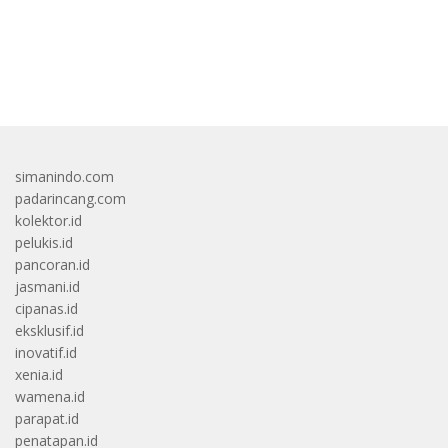
bandar besar starlight princess1000 bagi bonus
simanindo.com
padarincang.com
kolektor.id
pelukis.id
pancoran.id
jasmani.id
cipanas.id
eksklusif.id
inovatif.id
xenia.id
wamena.id
parapat.id
penatapan.id