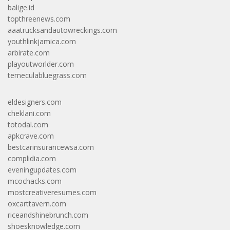
balige.id
topthreenews.com
aaatrucksandautowreckings.com
youthlinkjamica.com
arbirate.com
playoutworlder.com
temeculabluegrass.com
eldesigners.com
cheklani.com
totodal.com
apkcrave.com
bestcarinsurancewsa.com
complidia.com
eveningupdates.com
mcochacks.com
mostcreativeresumes.com
oxcarttavern.com
riceandshinebrunch.com
shoesknowledge.com