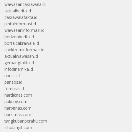
wawasancakrawala.id
aktualberita.id
cakrawalafakta.id
pintuinformasi.id
wawasaninformasi.id
horizonberita.id
portalcakrawala.id
spektruminformasi.id
aktualwawasan.id
gerbangfakta.id
infodinamika.id
narsis.id
pansos.id
forensik.id
hardiknas.com
pakcoy.com
harpitnas.com
harkitnas.com
tangkubanperahu.com
sibolangit.com