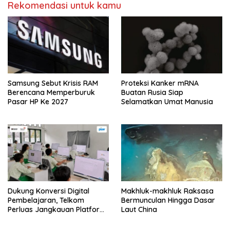
Rekomendasi untuk kamu
Samsung Sebut Krisis RAM
Proteksi Kanker mRNA
Berencana Memperburuk
Buatan Rusia Siap
Pasar HP Ke 2027
Selamatkan Umat Manusia
Dukung Konversi Digital
Makhluk-makhluk Raksasa
Pembelajaran, Telkom
Bermunculan Hingga Dasar
Perluas Jangkauan Platform
Laut China
PIJAR Hingga Ratusan Ribu
Siswa