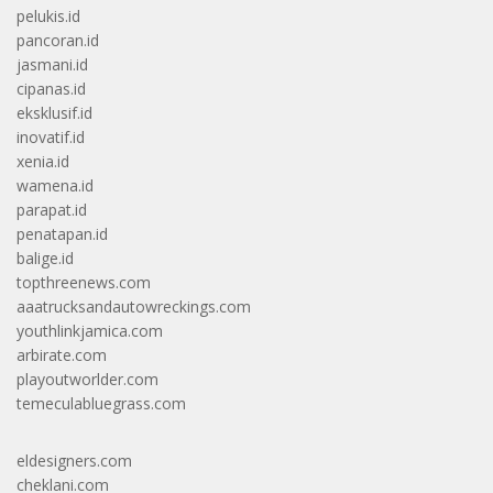
pelukis.id
pancoran.id
jasmani.id
cipanas.id
eksklusif.id
inovatif.id
xenia.id
wamena.id
parapat.id
penatapan.id
balige.id
topthreenews.com
aaatrucksandautowreckings.com
youthlinkjamica.com
arbirate.com
playoutworlder.com
temeculabluegrass.com
eldesigners.com
cheklani.com