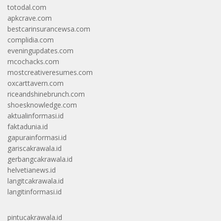
totodal.com
apkcrave.com
bestcarinsurancewsa.com
complidia.com
eveningupdates.com
mcochacks.com
mostcreativeresumes.com
oxcarttavern.com
riceandshinebrunch.com
shoesknowledge.com
aktualinformasi.id
faktadunia.id
gapurainformasi.id
gariscakrawala.id
gerbangcakrawala.id
helvetianews.id
langitcakrawala.id
langitinformasi.id
pintucakrawala.id