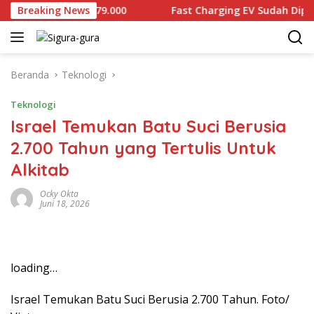
Langsung
Dijual Rp2.679.000
Breaking News
Fast Charging EV Sudah Diproduksi 
ke
konten
Beranda
Teknologi
Teknologi
Israel Temukan Batu Suci Berusia
2.700 Tahun yang Tertulis Untuk
Alkitab
Ocky Okta
Juni 18, 2026
loading…
Israel Temukan Batu Suci Berusia 2.700 Tahun. Foto/