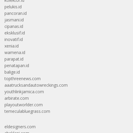
kolektor.id
pelukis.id
pancoran.id
jasmani.id
cipanas.id
eksklusif.id
inovatif.id
xenia.id
wamena.id
parapat.id
penatapan.id
balige.id
topthreenews.com
aaatrucksandautowreckings.com
youthlinkjamica.com
arbirate.com
playoutworlder.com
temeculabluegrass.com
eldesigners.com