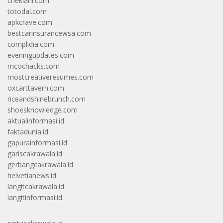
cheklani.com
totodal.com
apkcrave.com
bestcarinsurancewsa.com
complidia.com
eveningupdates.com
mcochacks.com
mostcreativeresumes.com
oxcarttavern.com
riceandshinebrunch.com
shoesknowledge.com
aktualinformasi.id
faktadunia.id
gapurainformasi.id
gariscakrawala.id
gerbangcakrawala.id
helvetianews.id
langitcakrawala.id
langitinformasi.id