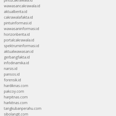
pintucakrawala.id
wawasancakrawala.id
aktualberita.id
cakrawalafakta.id
pintuinformasi.id
wawasaninformasi.id
horizonberita.id
portalcakrawala.id
spektruminformasi.id
aktualwawasan.id
gerbangfakta.id
infodinamika.id
narsis.id
pansos.id
forensik.id
hardiknas.com
pakcoy.com
harpitnas.com
harkitnas.com
tangkubanperahu.com
sibolangit.com