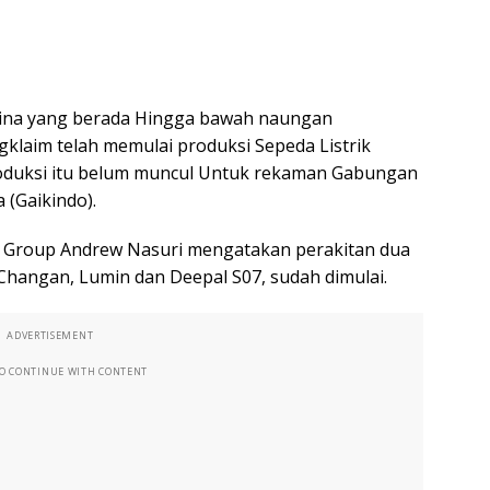
ina yang berada Hingga bawah naungan
gklaim telah memulai produksi Sepeda Listrik
roduksi itu belum muncul Untuk rekaman Gabungan
 (Gaikindo).
l Group Andrew Nasuri mengatakan perakitan dua
 Changan, Lumin dan Deepal S07, sudah dimulai.
ADVERTISEMENT
TO CONTINUE WITH CONTENT