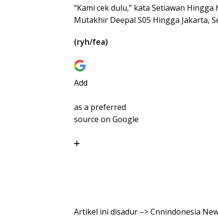
“Kami cek dulu,” kata Setiawan Hing
Mutakhir Deepal S05 Hingga Jakarta, Se
(ryh/fea)
Add
as a preferred
source on Google
Artikel ini disadur –> Cnnindonesia Ne