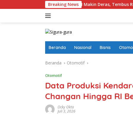
Langsung
reign Masuk Ke Pinjol RI Makin Deras, Tembus Rp17,28 Triliun p
Breaking News
ke
konten
Beranda
Nasional
Bisnis
Otomot
Beranda
Otomotif
Otomotif
Data Produksi Kendara
Changan Hingga RI B
Ocky Okta
Juli 3, 2026