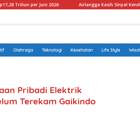
er Juni 2026
Airlangga Kasih Sinyal Kendaraan Pribadi 
if
Olahraga
Teknologi
Kesehatan
Life Style
Wisa
band
an Pribadi Elektrik
elum Terekam Gaikindo