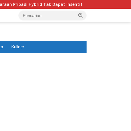
Hybrid Tak Dapat Insentif
Ranking FIFA Timpilihan Indo
ta
Kuliner
ar besar starlight princess1000 bagi bonus