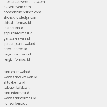
mostcreativeresumes.com
oxcarttavern.com
riceandshinebrunch.com
shoesknowledge.com
aktualinformasi.id
faktadunia.id
gapurainformasi.id
gariscakrawala.id
gerbangcakrawala.id
helvetianews.id
langitcakrawala.id
langitinformasi.id
pintucakrawala.id
wawasancakrawala.id
aktualberita.id
cakrawalafakta.id
pintuinformasi.id
wawasaninformasi.id
horizonberita.id