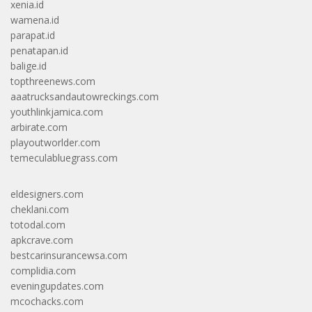
xenia.id
wamena.id
parapat.id
penatapan.id
balige.id
topthreenews.com
aaatrucksandautowreckings.com
youthlinkjamica.com
arbirate.com
playoutworlder.com
temeculabluegrass.com
eldesigners.com
cheklani.com
totodal.com
apkcrave.com
bestcarinsurancewsa.com
complidia.com
eveningupdates.com
mcochacks.com