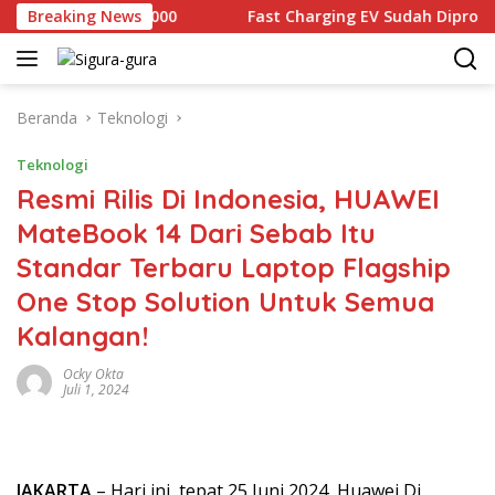
Langsung
al Rp2.679.000
Breaking News
Fast Charging EV Sudah Diproduksi loka
ke
konten
Beranda
Teknologi
Teknologi
Resmi Rilis Di Indonesia, HUAWEI
MateBook 14 Dari Sebab Itu
Standar Terbaru Laptop Flagship
One Stop Solution Untuk Semua
Kalangan!
Ocky Okta
Juli 1, 2024
JAKARTA
– Hari ini, tepat 25 Juni 2024, Huawei Di