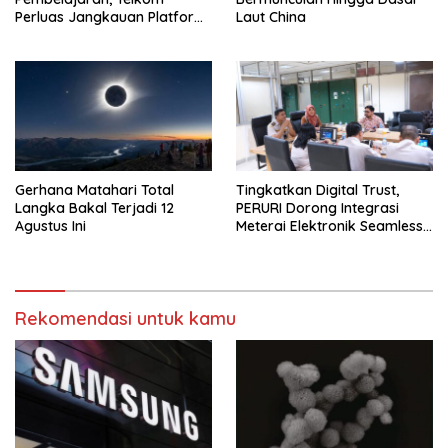
Perluas Jangkauan Platform
Laut China
PIJAR Hingga Ratusan Ribu
Siswa
Gerhana Matahari Total
Tingkatkan Digital Trust,
Langka Bakal Terjadi 12
PERURI Dorong Integrasi
Agustus Ini
Meterai Elektronik Seamless
Di Layanan Karantina
Rekomendasi untuk kamu