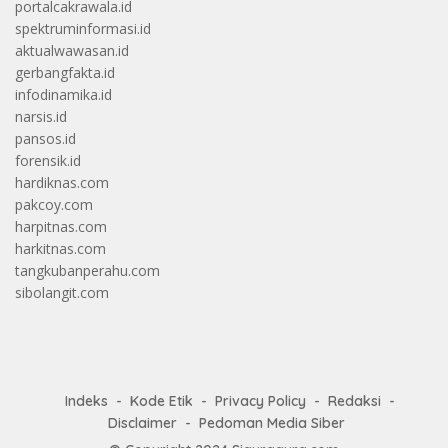
portalcakrawala.id
spektruminformasi.id
aktualwawasan.id
gerbangfakta.id
infodinamika.id
narsis.id
pansos.id
forensik.id
hardiknas.com
pakcoy.com
harpitnas.com
harkitnas.com
tangkubanperahu.com
sibolangit.com
Indeks
Kode Etik
Privacy Policy
Redaksi
Disclaimer
Pedoman Media Siber