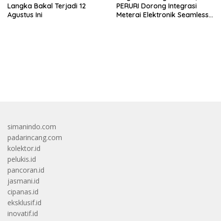
Langka Bakal Terjadi 12
PERURI Dorong Integrasi
Agustus Ini
Meterai Elektronik Seamless
Di Layanan Karantina
bandar besar starlight princess1000 bagi bonus
simanindo.com
padarincang.com
kolektor.id
pelukis.id
pancoran.id
jasmani.id
cipanas.id
eksklusif.id
inovatif.id