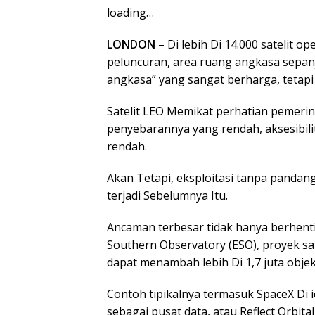
loading…
LONDON
– Di lebih Di 14.000 satelit 
peluncuran, area ruang angkasa sepanj
angkasa” yang sangat berharga, tetapi
Satelit LEO Memikat perhatian pemeri
penyebarannya yang rendah, aksesibilit
rendah.
Akan Tetapi, eksploitasi tanpa panda
terjadi Sebelumnya Itu.
Ancaman terbesar tidak hanya berhent
Southern Observatory (ESO), proyek sate
dapat menambah lebih Di 1,7 juta obje
Contoh tipikalnya termasuk SpaceX Di 
sebagai pusat data, atau Reflect Orbi