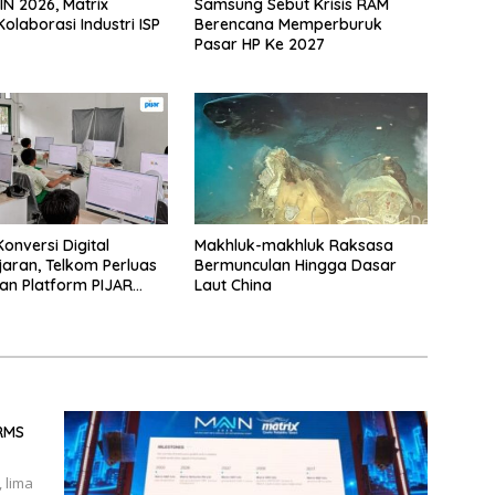
IN 2026, Matrix
Samsung Sebut Krisis RAM
olaborasi Industri ISP
Berencana Memperburuk
Pasar HP Ke 2027
onversi Digital
Makhluk-makhluk Raksasa
aran, Telkom Perluas
Bermunculan Hingga Dasar
n Platform PIJAR
Laut China
atusan Ribu Siswa
BRMS
 lima