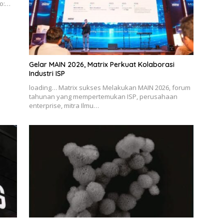
to:…
Gelar MAIN 2026, Matrix Perkuat Kolaborasi
Industri ISP
loading… Matrix sukses Melakukan MAIN 2026, forum
tahunan yang mempertemukan ISP, perusahaan
enterprise, mitra Ilmu…