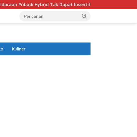
ibadi Hybrid Tak Dapat Insentif
Ranking FIFA Timpilihan
ta
Kuliner
ar besar starlight princess1000 bagi bonus