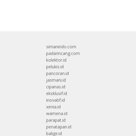
simanindo.com
padarincang.com
kolektor.id
pelukis.id
pancoran.id
jasmani.id
cipanas.id
eksklusif.id
inovatif.id
xenia.id
wamena.id
parapat.id
penatapan.id
balige.id