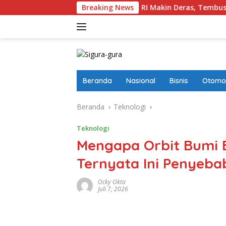
Langsung
ana Foreign Masuk Ke Pinjol RI Makin Deras, Tembus Rp17,28 Tri
Breaking News
ke
konten
Beranda
Nasional
Bisnis
Otomot
Beranda
Teknologi
Teknologi
Mengapa Orbit Bumi B
Ternyata Ini Penyeb
Ocky Okta
Juli 7, 2026