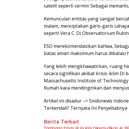
satelit seperti cermin Sebagai memantu
Kemunculan entitas yang sangat berca
malam, menciptakan garis-garis cahaya
seperti Vera C. Di Observatorium Rubin
ESO merekomendasikan bahwa, Sebaga
batas aman maksimum harus dibatasi hi
Yang lebih mengkhawatirkan, ruang hi
secara signifikan akibat krisis iklim 
Massachusetts Institute of Technolog
Rumah kaca mendinginkan dan menyus
Artikel ini disadur –> Sindonews Indo
Terkendali? Ternyata Ini Penyebabnya
Berita Terkait
Tambang Emas RI Ini Kini Dikemudikan AI, 