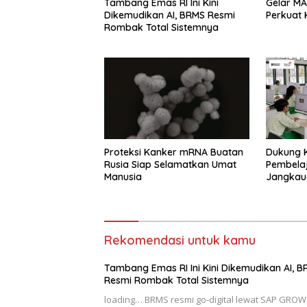
Tambang Emas RI Ini Kini
Gelar MA
Dikemudikan AI, BRMS Resmi
Perkuat K
Rombak Total Sistemnya
Proteksi Kanker mRNA Buatan
Dukung K
Rusia Siap Selamatkan Umat
Pembelaj
Manusia
Jangkaua
Hingga R
Rekomendasi untuk kamu
Tambang Emas RI Ini Kini Dikemudikan AI, 
Resmi Rombak Total Sistemnya
loading… BRMS resmi go-digital lewat SAP GROW,