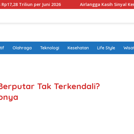
liun per Juni 2026
Airlangga Kasih Sinyal Kendaraan Pr
if
Olahraga
Teknologi
Kesehatan
Life Style
Wisa
band
erputar Tak Terkendali?
abnya