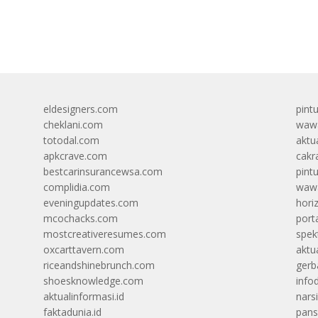
eldesigners.com
pint
cheklani.com
wawa
totodal.com
aktua
apkcrave.com
cakr
bestcarinsurancewsa.com
pint
complidia.com
wawa
eveningupdates.com
hori
mcochacks.com
port
mostcreativeresumes.com
spek
oxcarttavern.com
aktu
riceandshinebrunch.com
gerb
shoesknowledge.com
info
aktualinformasi.id
narsi
faktadunia.id
pans