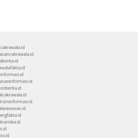
ucakrawala.id
sancakrawala.id
lberita.id
awalafakta.id
uinformasi.id
saninformasi.id
zonberita.id
alcakrawala.id
truminformasi.id
alwawasan.id
angfakta.id
dinamika.id
s.id
os.id