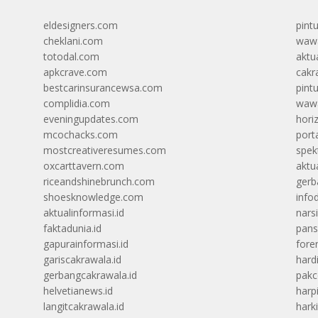
eldesigners.com
pint
cheklani.com
wawa
totodal.com
aktua
apkcrave.com
cakr
bestcarinsurancewsa.com
pint
complidia.com
wawa
eveningupdates.com
hori
mcochacks.com
port
mostcreativeresumes.com
spek
oxcarttavern.com
aktu
riceandshinebrunch.com
gerb
shoesknowledge.com
info
aktualinformasi.id
narsi
faktadunia.id
pans
gapurainformasi.id
foren
gariscakrawala.id
hard
gerbangcakrawala.id
pak
helvetianews.id
harp
langitcakrawala.id
hark