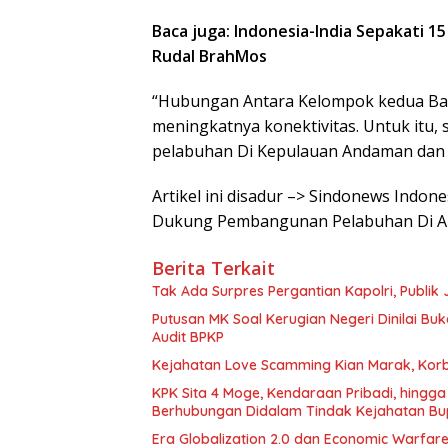
Baca juga: Indonesia-India Sepakati 1
Rudal BrahMos
“Hubungan Antara Kelompok kedua Ban
meningkatnya konektivitas. Untuk it
pelabuhan Di Kepulauan Andaman dan N
Artikel ini disadur –> Sindonews Indon
Dukung Pembangunan Pelabuhan Di A
Berita Terkait
Tak Ada Surpres Pergantian Kapolri, Publ
Putusan MK Soal Kerugian Negeri Dinilai Bu
Audit BPKP
Kejahatan Love Scamming Kian Marak, Korb
KPK Sita 4 Moge, Kendaraan Pribadi, hing
Berhubungan Didalam Tindak Kejahatan Bu
Era Globalization 2.0 dan Economic Warfar