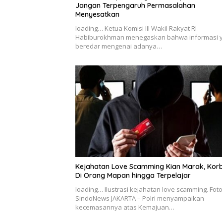
Jangan Terpengaruh Permasalahan
Menyesatkan
loading… Ketua Komisi III Wakil Rakyat RI
Habiburokhman menegaskan bahwa informasi 
beredar mengenai adanya…
Kejahatan Love Scamming Kian Marak, Kor
Di Orang Mapan hingga Terpelajar
loading… Ilustrasi kejahatan love scamming. Fot
SindoNews JAKARTA – Polri menyampaikan
kecemasannya atas Kemajuan…