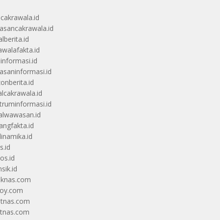
ucakrawala.id
sancakrawala.id
lberita.id
awalafakta.id
uinformasi.id
saninformasi.id
zonberita.id
alcakrawala.id
truminformasi.id
alwawasan.id
angfakta.id
dinamika.id
s.id
os.id
sik.id
iknas.com
coy.com
itnas.com
itnas.com