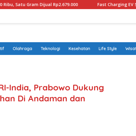
 Gram Dijual Rp2.679.000
Fast Charging EV Sudah Dipro
if
Olahraga
Teknologi
Kesehatan
Life Style
Wisa
band
 RI-India, Prabowo Dukung
han Di Andaman dan