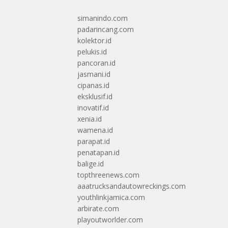
simanindo.com
padarincang.com
kolektor.id
pelukis.id
pancoran.id
jasmani.id
cipanas.id
eksklusif.id
inovatif.id
xenia.id
wamena.id
parapat.id
penatapan.id
balige.id
topthreenews.com
aaatrucksandautowreckings.com
youthlinkjamica.com
arbirate.com
playoutworlder.com