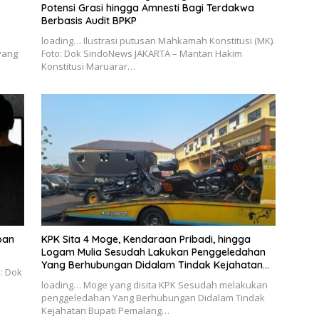
Potensi Grasi hingga Amnesti Bagi Terdakwa
Berbasis Audit BPKP
loading… Ilustrasi putusan Mahkamah Konstitusi (MK).
yang
Foto: Dok SindoNews JAKARTA – Mantan Hakim
Konstitusi Maruarar…
ban
KPK Sita 4 Moge, Kendaraan Pribadi, hingga
Logam Mulia Sesudah Lakukan Penggeledahan
Yang Berhubungan Didalam Tindak Kejahatan
o: Dok
Bupati Pemalang
loading… Moge yang disita KPK Sesudah melakukan
penggeledahan Yang Berhubungan Didalam Tindak
Kejahatan Bupati Pemalang…