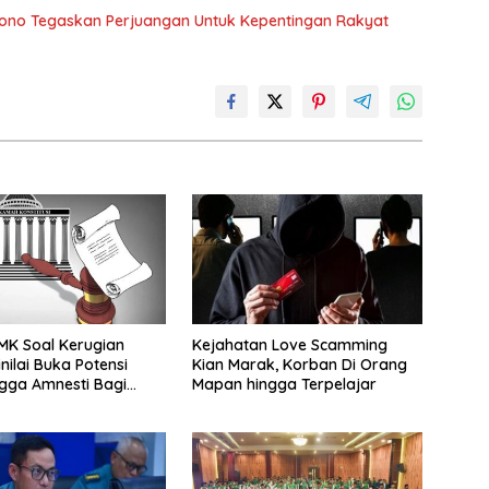
iono Tegaskan Perjuangan Untuk Kepentingan Rakyat
MK Soal Kerugian
Kejahatan Love Scamming
nilai Buka Potensi
Kian Marak, Korban Di Orang
ngga Amnesti Bagi
Mapan hingga Terpelajar
 Berbasis Audit BPKP