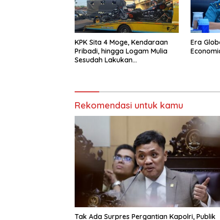
KPK Sita 4 Moge, Kendaraan
Era Glob
Pribadi, hingga Logam Mulia
Economi
Sesudah Lakukan
Penggeledahan Yang
Berhubungan Didalam Tindak
Kejahatan Bupati Pemalang
Rekomendasi untuk kamu
Tak Ada Surpres Pergantian Kapolri, Publik