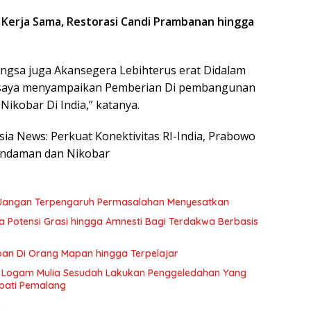
5 Kerja Sama, Restorasi Candi Prambanan hingga
gsa juga Akansegera Lebihterus erat Didalam
u, saya menyampaikan Pemberian Di pembangunan
ikobar Di India,” katanya.
esia News: Perkuat Konektivitas RI-India, Prabowo
ndaman dan Nikobar
ik Jangan Terpengaruh Permasalahan Menyesatkan
ka Potensi Grasi hingga Amnesti Bagi Terdakwa Berbasis
an Di Orang Mapan hingga Terpelajar
ga Logam Mulia Sesudah Lakukan Penggeledahan Yang
pati Pemalang
e