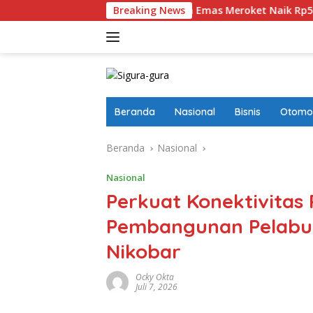
Langsung
 Menyesatkan
Harga Emas Meroket Naik Rp50 Ribu, Satu
Breaking News
ke
konten
Beranda
Nasional
Bisnis
Otomot
Beranda
Nasional
Nasional
Perkuat Konektivitas
Pembangunan Pelabu
Nikobar
Ocky Okta
Juli 7, 2026