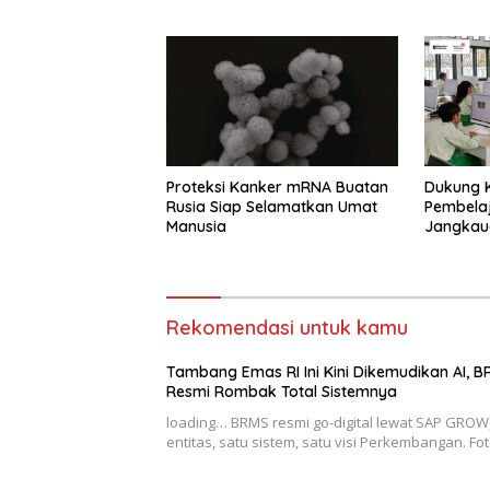
Proteksi Kanker mRNA Buatan
Dukung K
Rusia Siap Selamatkan Umat
Pembelaj
Manusia
Jangkaua
Hingga R
Rekomendasi untuk kamu
Tambang Emas RI Ini Kini Dikemudikan AI, 
Resmi Rombak Total Sistemnya
loading… BRMS resmi go-digital lewat SAP GROW,
entitas, satu sistem, satu visi Perkembangan. Fo