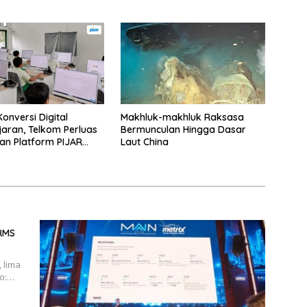
onversi Digital
Makhluk-makhluk Raksasa
aran, Telkom Perluas
Bermunculan Hingga Dasar
n Platform PIJAR
Laut China
atusan Ribu Siswa
BRMS
 lima
to:…