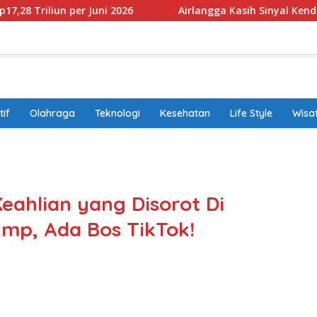
r Juni 2026
Airlangga Kasih Sinyal Kendaraan Pribadi H
if
Olahraga
Teknologi
Kesehatan
Life Style
Wisa
band
Keahlian yang Disorot Di
ump, Ada Bos TikTok!