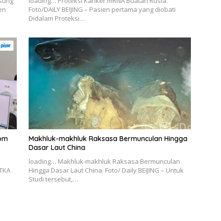
msung
loading… Proteksi Kanker mRNA Buatan Rusia.
en
Foto/DAILY BEIJING – Pasien pertama yang diobati
Didalam Proteksi…
kom
Makhluk-makhluk Raksasa Bermunculan Hingga
Dasar Laut China
loading… Makhluk-makhluk Raksasa Bermunculan
TKA
Hingga Dasar Laut China. Foto/ Daily BEIJING – Untuk
n
Studi tersebut,…