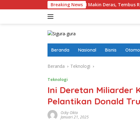
Langsung
eign Masuk Ke Pinjol RI Makin Deras, Tembus Rp17,28 Triliun pe
Breaking News
ke
konten
Beranda
Nasional
Bisnis
Otomot
Beranda
Teknologi
Teknologi
Ini Deretan Miliarder 
Pelantikan Donald Tr
Ocky Okta
Januari 21, 2025