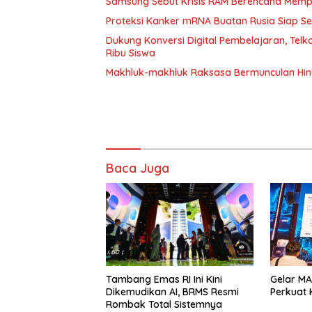
Samsung Sebut Krisis RAM Berencana Memp
Proteksi Kanker mRNA Buatan Rusia Siap 
Dukung Konversi Digital Pembelajaran, Tel
Ribu Siswa
Makhluk-makhluk Raksasa Bermunculan Hin
Baca Juga
Tambang Emas RI Ini Kini
Gelar MA
Dikemudikan AI, BRMS Resmi
Perkuat K
Rombak Total Sistemnya