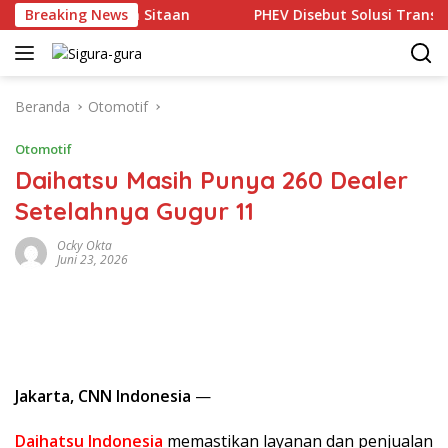
Langsung
ng Batu Bara Sitaan
Breaking News
PHEV Disebut Solusi Transisi Ke Ke
ke
konten
Beranda
Otomotif
Otomotif
Daihatsu Masih Punya 260 Dealer
Setelahnya Gugur 11
Ocky Okta
Juni 23, 2026
Jakarta, CNN Indonesia
—
Daihatsu Indonesia
memastikan layanan dan penjualan