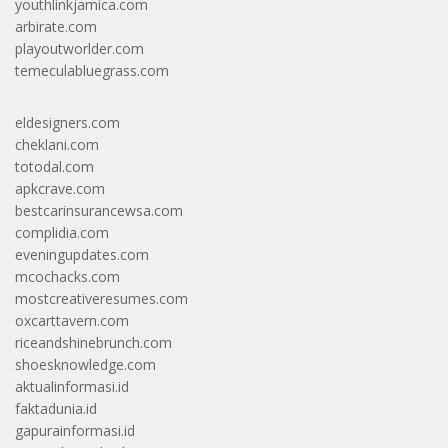
youthlinkjamica.com
arbirate.com
playoutworlder.com
temeculabluegrass.com
eldesigners.com
cheklani.com
totodal.com
apkcrave.com
bestcarinsurancewsa.com
complidia.com
eveningupdates.com
mcochacks.com
mostcreativeresumes.com
oxcarttavern.com
riceandshinebrunch.com
shoesknowledge.com
aktualinformasi.id
faktadunia.id
gapurainformasi.id