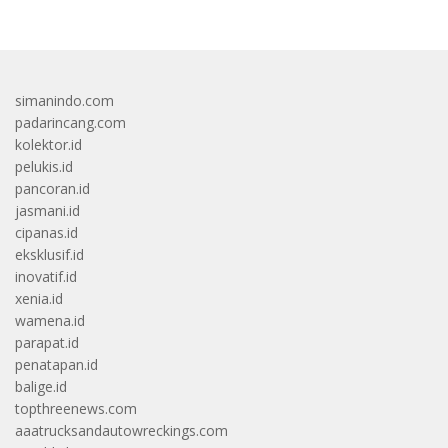
simanindo.com
padarincang.com
kolektor.id
pelukis.id
pancoran.id
jasmani.id
cipanas.id
eksklusif.id
inovatif.id
xenia.id
wamena.id
parapat.id
penatapan.id
balige.id
topthreenews.com
aaatrucksandautowreckings.com