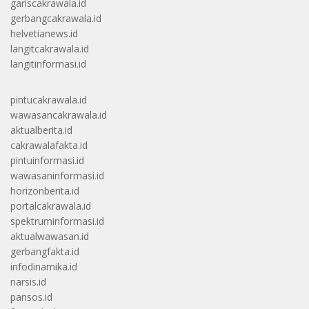
gariscakrawala.id
gerbangcakrawala.id
helvetianews.id
langitcakrawala.id
langitinformasi.id
pintucakrawala.id
wawasancakrawala.id
aktualberita.id
cakrawalafakta.id
pintuinformasi.id
wawasaninformasi.id
horizonberita.id
portalcakrawala.id
spektruminformasi.id
aktualwawasan.id
gerbangfakta.id
infodinamika.id
narsis.id
pansos.id