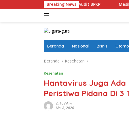
Langsung
Bagi Terdakwa Berbasis Audit BPKP
Breaking News
Masih Ada 7,22 Juta 
ke
konten
Beranda
Nasional
Bisnis
Otomot
Beranda
Kesehatan
Kesehatan
Hantavirus Juga Ada 
Peristiwa Pidana Di 3
Ocky Okta
Mei 8, 2026