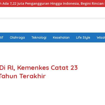
Pengangguran Hingga Indonesia, Begini Rincian Laporan BPS
if
Olahraga
Teknologi
Kesehatan
Life Style
Wisa
band
besa
starl
prin
Di RI, Kemenkes Catat 23
0 ba
 Tahun Terakhir
bonu