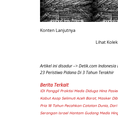
Hantavirus kembali bikin gaduh Setel
Hondius. Jenis hantavirus yang mewaba
hantavirus yang bisa menular antar ma
Konten Lanjutnya
Lihat Kolek
Artikel ini disadur –> Detik.com Indonesia
23 Peristiwa Pidana Di 3 Tahun Terakhir
Berita Terkait
IDI Panggil Praktisi Medis Diduga Hina Pasi
Kabut Asap Selimuti Aceh Barat, Masker Di
Pria 18 Tahun Pecahkan Catatan Dunia, Dar
Serangan Israel Hantam Gudang Medis Hin