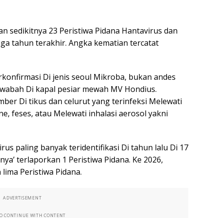
 sedikitnya 23 Peristiwa Pidana Hantavirus dan
tiga tahun terakhir. Angka kematian tercatat
rkonfirmasi Di jenis seoul Mikroba, bukan andes
e wabah Di kapal pesiar mewah MV Hondius.
mber Di tikus dan celurut yang terinfeksi Melewati
ine, feses, atau Melewati inhalasi aerosol yakni
us paling banyak teridentifikasi Di tahun lalu Di 17
anya’ terlaporkan 1 Peristiwa Pidana. Ke 2026,
ima Peristiwa Pidana.
ADVERTISEMENT
TO CONTINUE WITH CONTENT