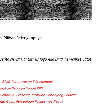
ahnya memicu outbreak Di kapal pesiar mewah MV
h adalah Mikroba andes, satu-satunya jenis
nusia.
si Pilihan Selengkapnya
 Berita News: Hantavirus Juga Ada Di RI, Kemenkes Catat
en BPJS, Pembatasan Etik Menanti!
bagikan Sebagai Cegah ISPA
i Sebab Itu Profesor Termuda Sepanjang Sejarah
gga Gaza, Persediaan Puskesmas Rusak