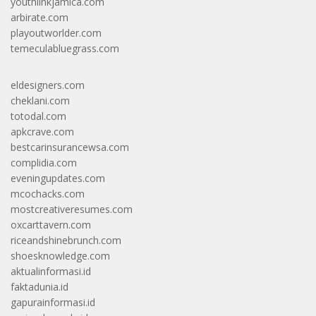
youthlinkjamica.com
arbirate.com
playoutworlder.com
temeculabluegrass.com
eldesigners.com
cheklani.com
totodal.com
apkcrave.com
bestcarinsurancewsa.com
complidia.com
eveningupdates.com
mcochacks.com
mostcreativeresumes.com
oxcarttavern.com
riceandshinebrunch.com
shoesknowledge.com
aktualinformasi.id
faktadunia.id
gapurainformasi.id