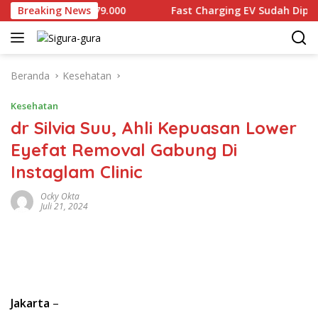
Langsung
ijual Rp2.679.000
Breaking News
Fast Charging EV Sudah Diproduksi l
ke
konten
Beranda
Kesehatan
Kesehatan
dr Silvia Suu, Ahli Kepuasan Lower
Eyefat Removal Gabung Di
Instaglam Clinic
Ocky Okta
Juli 21, 2024
Jakarta
–