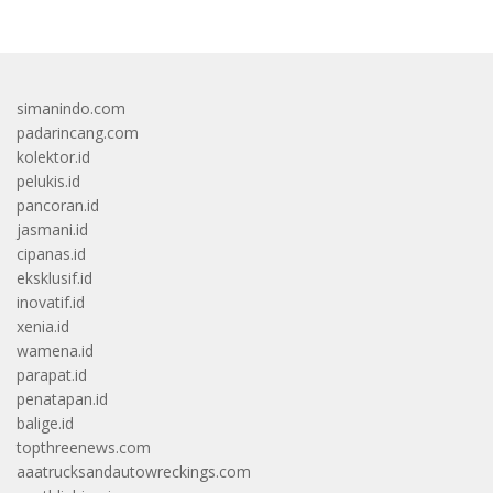
simanindo.com
padarincang.com
kolektor.id
pelukis.id
pancoran.id
jasmani.id
cipanas.id
eksklusif.id
inovatif.id
xenia.id
wamena.id
parapat.id
penatapan.id
balige.id
topthreenews.com
aaatrucksandautowreckings.com