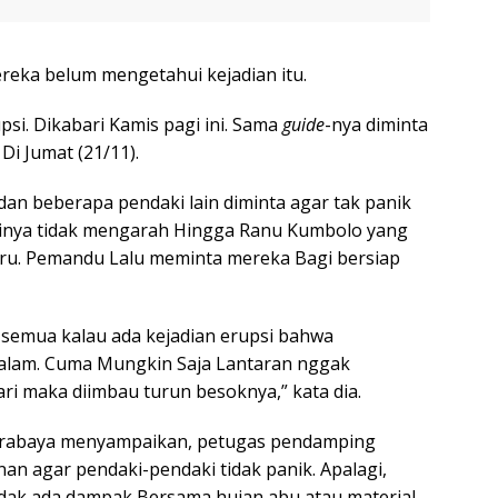
mereka belum mengetahui kejadian itu.
si. Dikabari Kamis pagi ini. Sama
guide
-nya diminta
Di Jumat (21/11).
an beberapa pendaki lain diminta agar tak panik
sinya tidak mengarah Hingga Ranu Kumbolo yang
ru. Pemandu Lalu meminta mereka Bagi bersiap
g semua kalau ada kejadian erupsi bahwa
malam. Cuma Mungkin Saja Lantaran nggak
 maka diimbau turun besoknya,” kata dia.
l Surabaya menyampaikan, petugas pendamping
n agar pendaki-pendaki tidak panik. Apalagi,
ak ada dampak Bersama hujan abu atau material