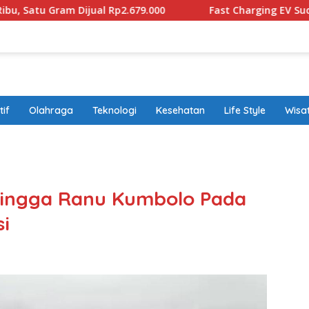
jual Rp2.679.000
Fast Charging EV Sudah Diproduksi lo
if
Olahraga
Teknologi
Kesehatan
Life Style
Wisa
band
 Hingga Ranu Kumbolo Pada
i