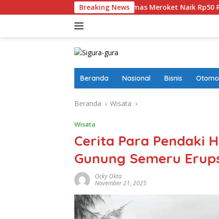
Langsung
tkan
Harga Emas Meroket Naik Rp50 Ribu, Satu Gram Di
Breaking News
ke
konten
Beranda
Nasional
Bisnis
Otomot
Beranda
Wisata
Wisata
Cerita Para Pendaki
Gunung Semeru Erups
Ocky Okta
November 21, 2025