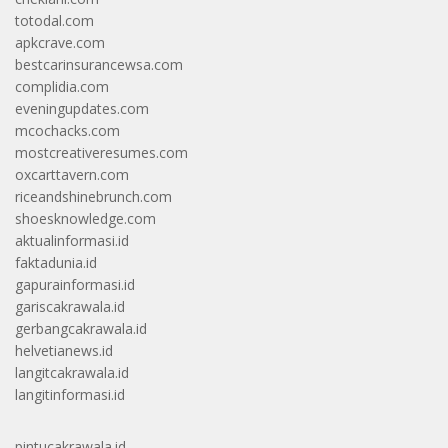
totodal.com
apkcrave.com
bestcarinsurancewsa.com
complidia.com
eveningupdates.com
mcochacks.com
mostcreativeresumes.com
oxcarttavern.com
riceandshinebrunch.com
shoesknowledge.com
aktualinformasi.id
faktadunia.id
gapurainformasi.id
gariscakrawala.id
gerbangcakrawala.id
helvetianews.id
langitcakrawala.id
langitinformasi.id
pintucakrawala.id