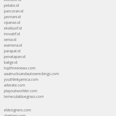
pelukis.id
pancoran.id
jasmani.id
cipanas.id
eksklusif.id
inovatif.id
xenia.id
wamena.id
parapat.id
penatapan.id
balige.id
topthreenews.com
aaatrucksandautowreckings.com
youthlinkjamica.com
arbirate.com
playoutworlder.com
temeculabluegrass.com
eldesigners.com
cheklani.com