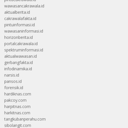
wawasancakrawala.id
aktualberita.id
cakrawalafakta.id
pintuinformasi.id
wawasaninformasi.id
horizonberita.id
portalcakrawala.id
spektruminformasi.id
aktualwawasan.id
gerbangfakta.id
infodinamika.id
narsis.id
pansos.id
forensik.id
hardiknas.com
pakcoy.com
harpitnas.com
harkitnas.com
tangkubanperahu.com
sibolangit.com