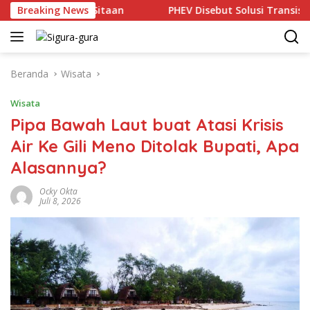
Langsung
Batu Bara Sitaan
Breaking News
PHEV Disebut Solusi Transisi Ke Kenda
ke
konten
Beranda
Wisata
Wisata
Pipa Bawah Laut buat Atasi Krisis
Air Ke Gili Meno Ditolak Bupati, Apa
Alasannya?
Ocky Okta
Juli 8, 2026