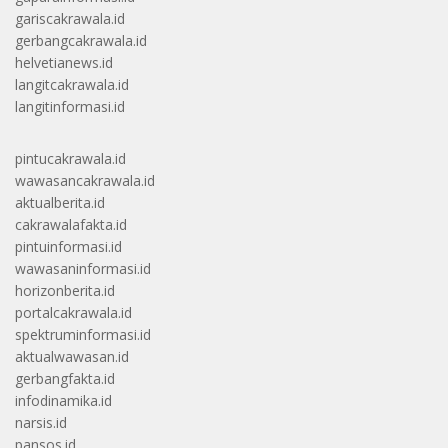
gariscakrawala.id
gerbangcakrawala.id
helvetianews.id
langitcakrawala.id
langitinformasi.id
pintucakrawala.id
wawasancakrawala.id
aktualberita.id
cakrawalafakta.id
pintuinformasi.id
wawasaninformasi.id
horizonberita.id
portalcakrawala.id
spektruminformasi.id
aktualwawasan.id
gerbangfakta.id
infodinamika.id
narsis.id
pansos.id