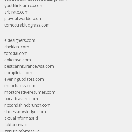
youthlinkjamica.com
arbirate.com
playoutworlder.com
temeculabluegrass.com
eldesigners.com
cheklani.com
totodal.com
apkcrave.com
bestcarinsurancewsa.com
complidia.com
eveningupdates.com
mcochacks.com
mostcreativeresumes.com
oxcarttavern.com
riceandshinebrunch.com
shoesknowledge.com
aktualinformasi.id
faktadunia.id
gapurainformasi.id