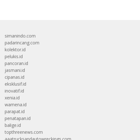
bandar besar starlight princess1000 bagi bonus
simanindo.com
padarincang.com
kolektor.id
pelukis.id
pancoran.id
jasmani.id
cipanas.id
eksklusif.id
inovatif.id
xenia.id
wamena.id
parapat.id
penatapan.id
balige.id
topthreenews.com
aaatrucksandautowreckings.com