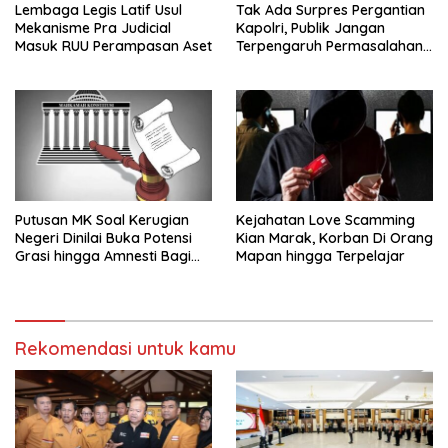
Lembaga Legis Latif Usul
Tak Ada Surpres Pergantian
Mekanisme Pra Judicial
Kapolri, Publik Jangan
Masuk RUU Perampasan Aset
Terpengaruh Permasalahan
Menyesatkan
Putusan MK Soal Kerugian
Kejahatan Love Scamming
Negeri Dinilai Buka Potensi
Kian Marak, Korban Di Orang
Grasi hingga Amnesti Bagi
Mapan hingga Terpelajar
Terdakwa Berbasis Audit
BPKP
Rekomendasi untuk kamu