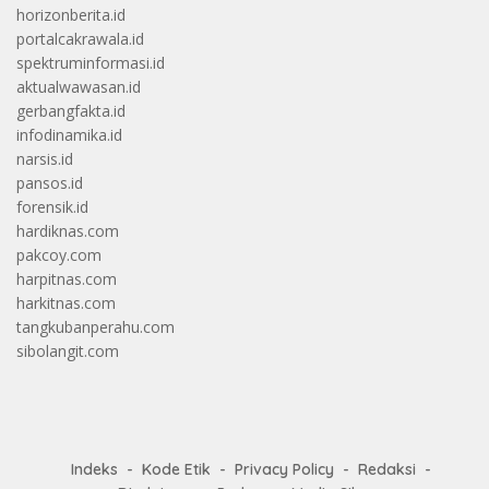
horizonberita.id
portalcakrawala.id
spektruminformasi.id
aktualwawasan.id
gerbangfakta.id
infodinamika.id
narsis.id
pansos.id
forensik.id
hardiknas.com
pakcoy.com
harpitnas.com
harkitnas.com
tangkubanperahu.com
sibolangit.com
Indeks
Kode Etik
Privacy Policy
Redaksi