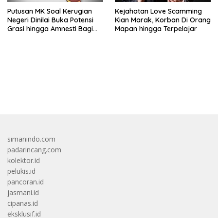
Putusan MK Soal Kerugian
Kejahatan Love Scamming
Negeri Dinilai Buka Potensi
Kian Marak, Korban Di Orang
Grasi hingga Amnesti Bagi
Mapan hingga Terpelajar
Terdakwa Berbasis Audit
BPKP
bandar besar starlight princess1000 bagi bonus
simanindo.com
padarincang.com
kolektor.id
pelukis.id
pancoran.id
jasmani.id
cipanas.id
eksklusif.id