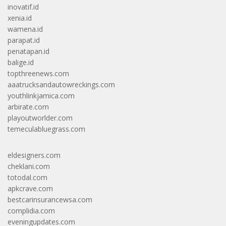
inovatif.id
xenia.id
wamena.id
parapat.id
penatapan.id
balige.id
topthreenews.com
aaatrucksandautowreckings.com
youthlinkjamica.com
arbirate.com
playoutworlder.com
temeculabluegrass.com
eldesigners.com
cheklani.com
totodal.com
apkcrave.com
bestcarinsurancewsa.com
complidia.com
eveningupdates.com