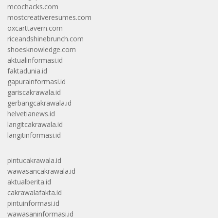
mcochacks.com
mostcreativeresumes.com
oxcarttavern.com
riceandshinebrunch.com
shoesknowledge.com
aktualinformasi.id
faktadunia.id
gapurainformasi.id
gariscakrawala.id
gerbangcakrawala.id
helvetianews.id
langitcakrawala.id
langitinformasi.id
pintucakrawala.id
wawasancakrawala.id
aktualberita.id
cakrawalafakta.id
pintuinformasi.id
wawasaninformasi.id