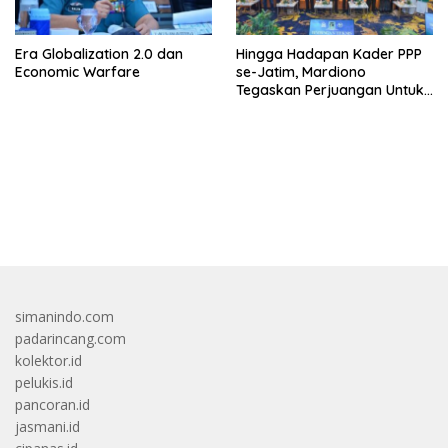
Era Globalization 2.0 dan
Hingga Hadapan Kader PPP
Economic Warfare
se-Jatim, Mardiono
Tegaskan Perjuangan Untuk
Kepentingan Rakyat
bandar besar starlight princess1000 bagi bonus
simanindo.com
padarincang.com
kolektor.id
pelukis.id
pancoran.id
jasmani.id