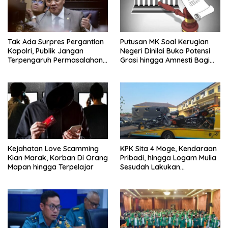
Tak Ada Surpres Pergantian
Putusan MK Soal Kerugian
Kapolri, Publik Jangan
Negeri Dinilai Buka Potensi
Terpengaruh Permasalahan
Grasi hingga Amnesti Bagi
Menyesatkan
Terdakwa Berbasis Audit
BPKP
Kejahatan Love Scamming
KPK Sita 4 Moge, Kendaraan
Kian Marak, Korban Di Orang
Pribadi, hingga Logam Mulia
Mapan hingga Terpelajar
Sesudah Lakukan
Penggeledahan Yang
Berhubungan Didalam
Tindak Kejahatan Bupati
Pemalang