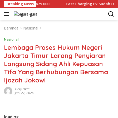
Langsung
m Dijual Rp2.679.000
Breaking News
Fast Charging EV Sudah Diproduksi
ke
konten
Beranda
Nasional
Nasional
Lembaga Proses Hukum Negeri
Jakarta Timur Larang Penyiaran
Langsung Sidang Ahli Kepuasan
Tifa Yang Berhubungan Bersama
Ijazah Jokowi
Ocky Okta
Juni 27, 2026
loading…