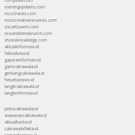
complidia.com
eveningupdates.com
mcochacks.com
mostcreativeresumes.com
oxcarttavern.com
riceandshinebrunch.com
shoesknowledge.com
aktualinformasi.id
faktadunia.id
gapurainformasi.id
gariscakrawala.id
gerbangcakrawala.id
helvetianews.id
langitcakrawala.id
langitinformasi.id
pintucakrawala.id
wawasancakrawala.id
aktualberita.id
cakrawalafakta.id