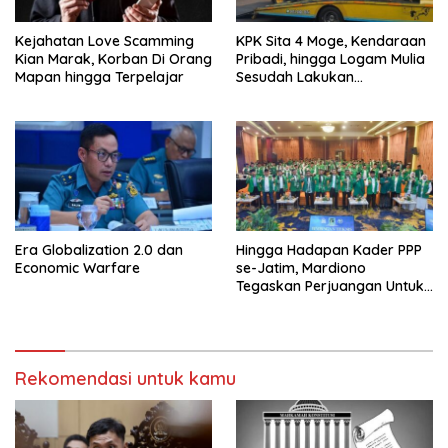
Kejahatan Love Scamming
KPK Sita 4 Moge, Kendaraan
Kian Marak, Korban Di Orang
Pribadi, hingga Logam Mulia
Mapan hingga Terpelajar
Sesudah Lakukan
Penggeledahan Yang
Berhubungan Didalam
Tindak Kejahatan Bupati
Pemalang
Era Globalization 2.0 dan
Hingga Hadapan Kader PPP
Economic Warfare
se-Jatim, Mardiono
Tegaskan Perjuangan Untuk
Kepentingan Rakyat
Rekomendasi untuk kamu