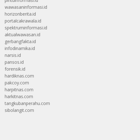
pintuinformasi.id
wawasaninformasi.id
horizonberita.id
portalcakrawala.id
spektruminformasi.id
aktualwawasan.id
gerbangfakta.id
infodinamika.id
narsis.id
pansos.id
forensik.id
hardiknas.com
pakcoy.com
harpitnas.com
harkitnas.com
tangkubanperahu.com
sibolangit.com