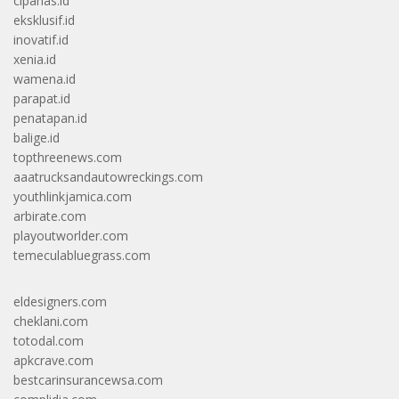
cipanas.id
eksklusif.id
inovatif.id
xenia.id
wamena.id
parapat.id
penatapan.id
balige.id
topthreenews.com
aaatrucksandautowreckings.com
youthlinkjamica.com
arbirate.com
playoutworlder.com
temeculabluegrass.com
eldesigners.com
cheklani.com
totodal.com
apkcrave.com
bestcarinsurancewsa.com