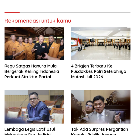
BPKP
Rekomendasi untuk kamu
Regu Satgas Hanura Mulai
4 Brigjen Terbaru Ke
Bergerak Keliling Indonesia
Pusdokkes Polri Setelahnya
Perkuat Struktur Partai
Mutasi Juli 2026
Lembaga Legis Latif Usul
Tak Ada Surpres Pergantian
Mekanisme Pra Judicial
Kapolri, Publik Jangan