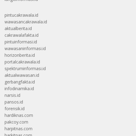
pintucakrawala.id
wawasancakrawala.id
aktualberita.id
cakrawalafakta.id
pintuinformasi.id
wawasaninformasi.id
horizonberita.id
portalcakrawala.id
spektruminformasi.id
aktualwawasan.id
gerbangfakta.id
infodinamika.id
narsis.id
pansos.id
forensik.id
hardiknas.com
pakcoy.com
harpitnas.com
harkitnas.com