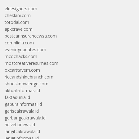
eldesigners.com
cheklani.com
totodal.com
apkcrave.com
bestcarinsurancewsa.com
complidia.com
eveningupdates.com
mcochacks.com
mostcreativeresumes.com
oxcarttavern.com
riceandshinebrunch.com
shoesknowledge.com
aktualinformasi.id
faktadunia.id
gapurainformasi.id
gariscakrawala.id
gerbangcakrawala.id
helvetianews.id
langitcakrawala.id
langitinformasi.id