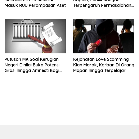
Masuk RUU Perampasan Aset
Terpengaruh Permasalahan
Menyesatkan
Putusan MK Soal Kerugian
Kejahatan Love Scamming
Negeri Dinilai Buka Potensi
Kian Marak, Korban Di Orang
Grasi hingga Amnesti Bagi
Mapan hingga Terpelajar
Terdakwa Berbasis Audit
BPKP
bandar besar starlight princess1000 bagi bonus