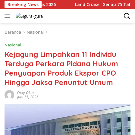
Langsung
ai 14 Agustus 2026
Breaking News
Land Cruiser Genap 75 Tahun, Toyo
ke
konten
Beranda
Nasional
Nasional
Kejagung Limpahkan 11 Individu
Terduga Perkara Pidana Hukum
Penyuapan Produk Ekspor CPO
Hingga Jaksa Penuntut Umum
Ocky Okta
Juni 11, 2026