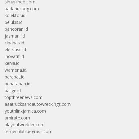
simanindo.com
padarincang.com
kolektor.id
pelukis.id
pancoran.id
jasmani.id
cipanas.id
eksklusif.id
inovatif.id
xenia.id
wamena.id
parapat.id
penatapan.id
balige.id
topthreenews.com
aaatrucksandautowreckings.com
youthlinkjamica.com
arbirate.com
playoutworlder.com
temeculabluegrass.com