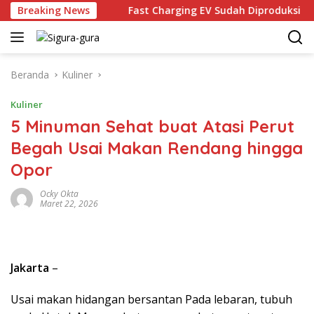
Langsung
79.000
Breaking News
Fast Charging EV Sudah Diproduksi lokal, TKDN 
ke
konten
Beranda
Kuliner
Kuliner
5 Minuman Sehat buat Atasi Perut
Begah Usai Makan Rendang hingga
Opor
Ocky Okta
Maret 22, 2026
Jakarta
–
Usai makan hidangan bersantan Pada lebaran, tubuh