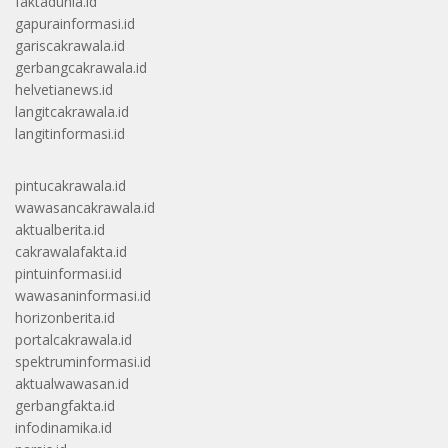
faktadunia.id
gapurainformasi.id
gariscakrawala.id
gerbangcakrawala.id
helvetianews.id
langitcakrawala.id
langitinformasi.id
pintucakrawala.id
wawasancakrawala.id
aktualberita.id
cakrawalafakta.id
pintuinformasi.id
wawasaninformasi.id
horizonberita.id
portalcakrawala.id
spektruminformasi.id
aktualwawasan.id
gerbangfakta.id
infodinamika.id