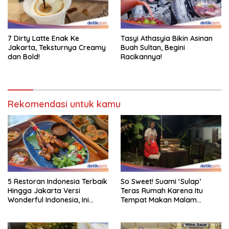
7 Dirty Latte Enak Ke
Tasyi Athasyia Bikin Asinan
Jakarta, Teksturnya Creamy
Buah Sultan, Begini
dan Bold!
Racikannya!
Rekomendasi untuk kamu
5 Restoran Indonesia Terbaik
So Sweet! Suami ‘Sulap’
Hingga Jakarta Versi
Teras Rumah Karena Itu
Wonderful Indonesia, Ini
Tempat Makan Malam
Daftarnya!
Romantis