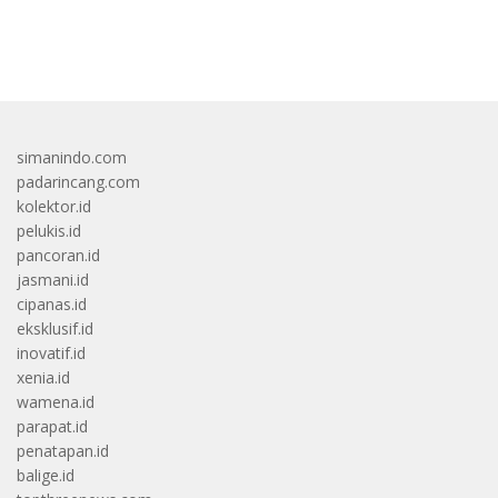
bandar besar starlight princess1000 bagi bonus
simanindo.com
padarincang.com
kolektor.id
pelukis.id
pancoran.id
jasmani.id
cipanas.id
eksklusif.id
inovatif.id
xenia.id
wamena.id
parapat.id
penatapan.id
balige.id