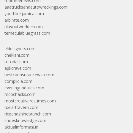
topthreenews.com
aaatrucksandautowreckings.com
youthlinkjamica.com
arbirate.com
playoutworlder.com
temeculabluegrass.com
eldesigners.com
cheklani.com
totodal.com
apkcrave.com
bestcarinsurancewsa.com
complidia.com
eveningupdates.com
mcochacks.com
mostcreativeresumes.com
oxcarttavern.com
riceandshinebrunch.com
shoesknowledge.com
aktualinformasi.id