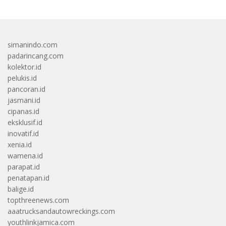
simanindo.com
padarincang.com
kolektor.id
pelukis.id
pancoran.id
jasmani.id
cipanas.id
eksklusif.id
inovatif.id
xenia.id
wamena.id
parapat.id
penatapan.id
balige.id
topthreenews.com
aaatrucksandautowreckings.com
youthlinkjamica.com