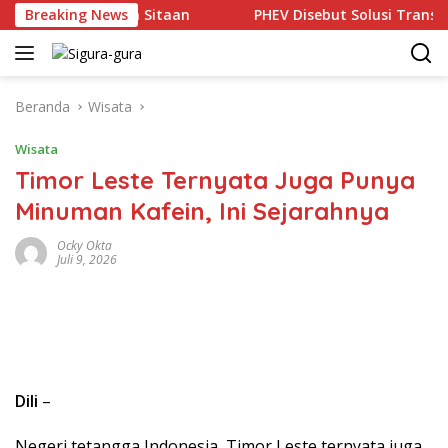
Langsung
ng Batu Bara Sitaan
Breaking News
PHEV Disebut Solusi Transisi Ke Ke
ke
konten
Beranda
Wisata
Wisata
Timor Leste Ternyata Juga Punya
Minuman Kafein, Ini Sejarahnya
Ocky Okta
Juli 9, 2026
Dili
–
Negeri tetangga Indonesia, Timor Leste ternyata juga