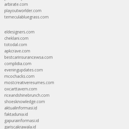
arbirate.com
playoutworlder.com
temeculabluegrass.com
eldesigners.com
cheklani.com
totodal.com
apkcrave.com
bestcarinsurancewsa.com
complidia.com
eveningupdates.com
mcochacks.com
mostcreativeresumes.com
oxcarttavern.com
riceandshinebrunch.com
shoesknowledge.com
aktualinformasi.id
faktadunia.id
gapurainformasi.id
gariscakrawala.id