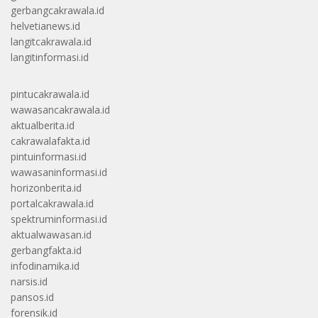
gerbangcakrawala.id
helvetianews.id
langitcakrawala.id
langitinformasi.id
pintucakrawala.id
wawasancakrawala.id
aktualberita.id
cakrawalafakta.id
pintuinformasi.id
wawasaninformasi.id
horizonberita.id
portalcakrawala.id
spektruminformasi.id
aktualwawasan.id
gerbangfakta.id
infodinamika.id
narsis.id
pansos.id
forensik.id