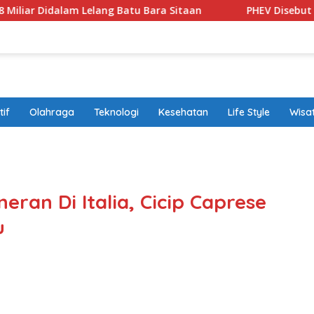
idalam Lelang Batu Bara Sitaan
PHEV Disebut Solusi Tr
if
Olahraga
Teknologi
Kesehatan
Life Style
Wisa
band
besa
starl
prin
neran Di Italia, Cicip Caprese
0 ba
u
bonu