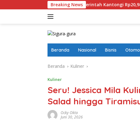
Langsung
Perampasan Aset
Breaking News
Pemerintah Kantongi Rp20,98 Miliar D
ke
konten
Beranda
Nasional
Bisnis
Otomot
Beranda
Kuliner
Kuliner
Seru! Jessica Mila Kuli
Salad hingga Tiramis
Ocky Okta
Juni 30, 2026