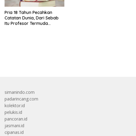
Pria 18 Tahun Pecahkan
Catatan Dunia, Dari Sebab
Itu Profesor Termuda
Sepanjang Sejarah
bandar besar starlight princess1000 bagi bonus
simanindo.com
padarincang.com
kolektor.id
pelukis.id
pancoran.id
jasmani.id
cipanas.id