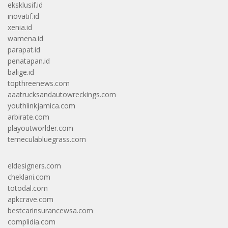
eksklusif.id
inovatif.id
xenia.id
wamena.id
parapat.id
penatapan.id
balige.id
topthreenews.com
aaatrucksandautowreckings.com
youthlinkjamica.com
arbirate.com
playoutworlder.com
temeculabluegrass.com
eldesigners.com
cheklani.com
totodal.com
apkcrave.com
bestcarinsurancewsa.com
complidia.com