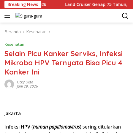
Langsung
 Agustus 2026
Breaking News
Land Cruiser Genap 75 Tahun, Toyota Ba
ke
konten
Beranda
Kesehatan
Kesehatan
Selain Picu Kanker Serviks, Infeksi
Mikroba HPV Ternyata Bisa Picu 4
Kanker Ini
Ocky Okta
Juni 29, 2026
Jakarta
–
Infeksi
HPV
(
human papillomavirus
) sering ditularkan