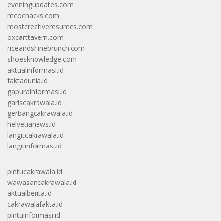
eveningupdates.com
mcochacks.com
mostcreativeresumes.com
oxcarttavern.com
riceandshinebrunch.com
shoesknowledge.com
aktualinformasi.id
faktadunia.id
gapurainformasi.id
gariscakrawala.id
gerbangcakrawala.id
helvetianews.id
langitcakrawala.id
langitinformasi.id
pintucakrawala.id
wawasancakrawala.id
aktualberita.id
cakrawalafakta.id
pintuinformasi.id