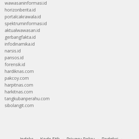
wawasaninformasi.id
horizonberita.id
portalcakrawala.id
spektruminformasi.id
aktualwawasan.id
gerbangfakta.id
infodinamika.id
narsis.id
pansos.id
forensik.id
hardiknas.com
pakcoy.com
harpitnas.com
harkitnas.com
tangkubanperahu.com
sibolangit.com
Indeks
Kode Etik
Privacy Policy
Redaksi