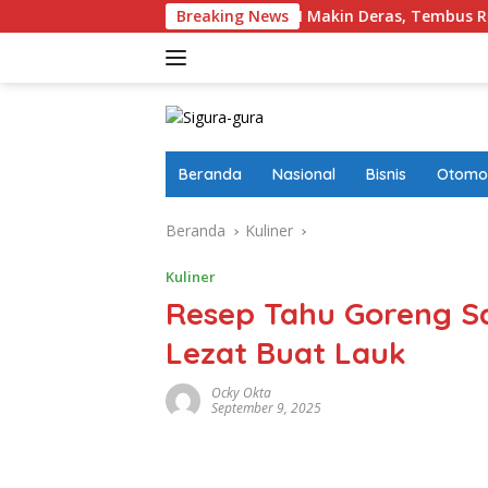
Langsung
ign Masuk Ke Pinjol RI Makin Deras, Tembus Rp17,28 Triliun per
Breaking News
ke
konten
Beranda
Nasional
Bisnis
Otomot
Beranda
Kuliner
Kuliner
Resep Tahu Goreng S
Lezat Buat Lauk
Ocky Okta
September 9, 2025