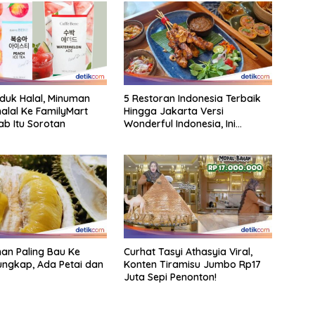
oduk Halal, Minuman
5 Restoran Indonesia Terbaik
alal Ke FamilyMart
Hingga Jakarta Versi
ab Itu Sorotan
Wonderful Indonesia, Ini
Daftarnya!
an Paling Bau Ke
Curhat Tasyi Athasyia Viral,
ungkap, Ada Petai dan
Konten Tiramisu Jumbo Rp17
Juta Sepi Penonton!