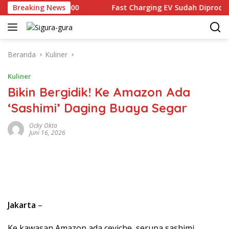
Langsung
al Rp2.679.000
Breaking News
Fast Charging EV Sudah Diproduksi loka
ke
konten
Beranda
Kuliner
Kuliner
Bikin Bergidik! Ke Amazon Ada
‘Sashimi’ Daging Buaya Segar
Ocky Okta
Juni 16, 2026
Jakarta
–
Ke kawasan Amazon ada ceviche, serupa sashimi