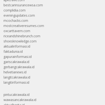
bestcarinsurancewsa.com
complidia.com
eveningupdates.com
mcochacks.com
mostcreativeresumes.com
oxcarttavern.com
riceandshinebrunch.com
shoesknowledge.com
aktualinformasi.id
faktadunia.id
gapurainformasi.id
gariscakrawala.id
gerbangcakrawala.id
helvetianews.id
langitcakrawala.id
langitinformasi.id
pintucakrawala.id
wawasancakrawala.id
aktualberita.id