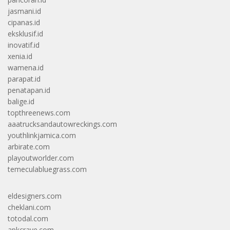
jasmani.id
cipanas.id
eksklusif.id
inovatif.id
xenia.id
wamena.id
parapat.id
penatapan.id
balige.id
topthreenews.com
aaatrucksandautowreckings.com
youthlinkjamica.com
arbirate.com
playoutworlder.com
temeculabluegrass.com
eldesigners.com
cheklani.com
totodal.com
apkcrave.com