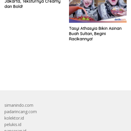
Jakarta, Teksturnya Creamy
dan Bold!
Tasyi Athasyia Bikin Asinan
Buah Sultan, Begini
Racikannya!
bandar besar starlight princess1000 bagi bonus
simanindo.com
padarincang.com
kolektor.id
pelukis.id
pancoran.id