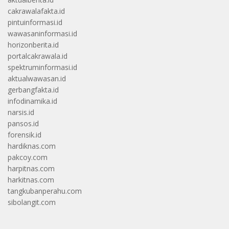
cakrawalafakta.id
pintuinformasi.id
wawasaninformasi.id
horizonberita.id
portalcakrawala.id
spektruminformasi.id
aktualwawasan.id
gerbangfakta.id
infodinamika.id
narsis.id
pansos.id
forensik.id
hardiknas.com
pakcoy.com
harpitnas.com
harkitnas.com
tangkubanperahu.com
sibolangit.com