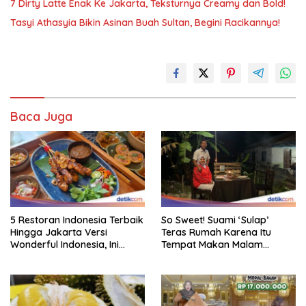
7 Dirty Latte Enak Ke Jakarta, Teksturnya Creamy dan Bold!
Tasyi Athasyia Bikin Asinan Buah Sultan, Begini Racikannya!
Baca Juga
5 Restoran Indonesia Terbaik
So Sweet! Suami ‘Sulap’
Hingga Jakarta Versi
Teras Rumah Karena Itu
Wonderful Indonesia, Ini
Tempat Makan Malam
Daftarnya!
Romantis