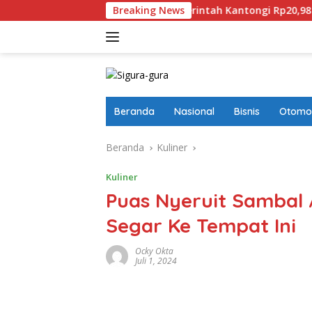
Langsung
n Aset
Pemerintah Kantongi Rp20,98 Miliar Didalam Le
Breaking News
ke
konten
Beranda
Nasional
Bisnis
Otomot
Beranda
Kuliner
Kuliner
Puas Nyeruit Sambal
Segar Ke Tempat Ini
Ocky Okta
Juli 1, 2024