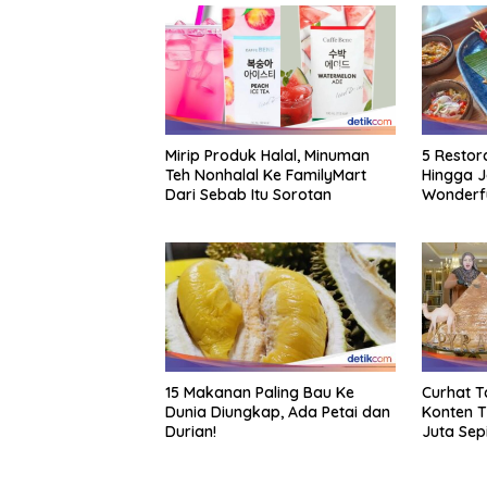
Mirip Produk Halal, Minuman
5 Restor
Teh Nonhalal Ke FamilyMart
Hingga J
Dari Sebab Itu Sorotan
Wonderful
Daftarny
15 Makanan Paling Bau Ke
Curhat Ta
Dunia Diungkap, Ada Petai dan
Konten T
Durian!
Juta Sep