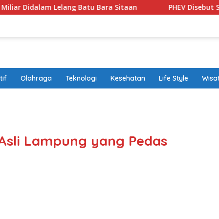
lang Batu Bara Sitaan
PHEV Disebut Solusi Transisi Ke 
if
Olahraga
Teknologi
Kesehatan
Life Style
Wisa
band
 Asli Lampung yang Pedas