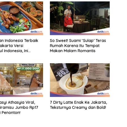
an Indonesia Terbaik
So Sweet! Suami ‘Sulap’ Teras
akarta Versi
Rumah Karena Itu Tempat
 Indonesia, Ini
Makan Malam Romantis
a!
syi Athasyia Viral,
7 Dirty Latte Enak Ke Jakarta,
iramisu Jumbo Rp17
Teksturnya Creamy dan Bold!
i Penonton!