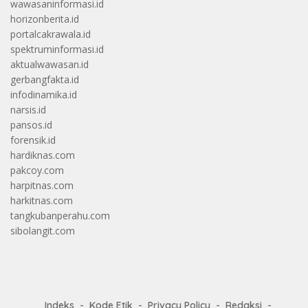
wawasaninformasi.id
horizonberita.id
portalcakrawala.id
spektruminformasi.id
aktualwawasan.id
gerbangfakta.id
infodinamika.id
narsis.id
pansos.id
forensik.id
hardiknas.com
pakcoy.com
harpitnas.com
harkitnas.com
tangkubanperahu.com
sibolangit.com
Indeks
Kode Etik
Privacy Policy
Redaksi