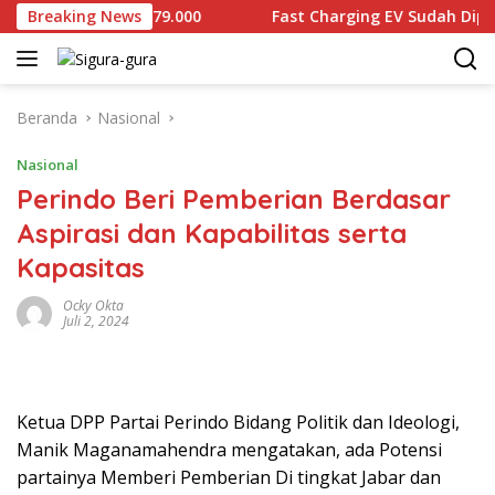
Langsung
 Dijual Rp2.679.000
Breaking News
Fast Charging EV Sudah Diproduksi
ke
konten
Beranda
Nasional
Nasional
Perindo Beri Pemberian Berdasar
Aspirasi dan Kapabilitas serta
Kapasitas
Ocky Okta
Juli 2, 2024
Ketua DPP Partai Perindo Bidang Politik dan Ideologi,
Manik Maganamahendra mengatakan, ada Potensi
partainya Memberi Pemberian Di tingkat Jabar dan