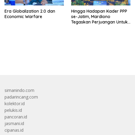
Era Globalization 2.0 dan
Hingga Hadapan Kader PPP
Economic Warfare
se-Jatim, Mardiono
Tegaskan Perjuangan Untuk
Kepentingan Rakyat
bandar besar starlight princess1000 bagi bonus
simanindo.com
padarincang.com
kolektor.id
pelukis.id
pancoran.id
jasmani.id
cipanas.id