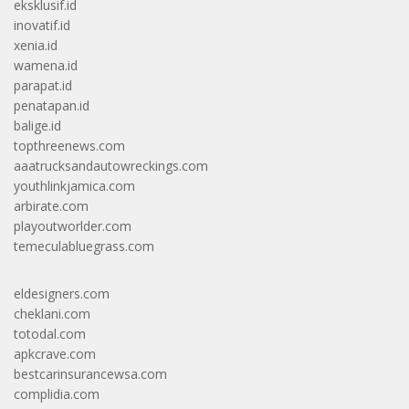
eksklusif.id
inovatif.id
xenia.id
wamena.id
parapat.id
penatapan.id
balige.id
topthreenews.com
aaatrucksandautowreckings.com
youthlinkjamica.com
arbirate.com
playoutworlder.com
temeculabluegrass.com
eldesigners.com
cheklani.com
totodal.com
apkcrave.com
bestcarinsurancewsa.com
complidia.com