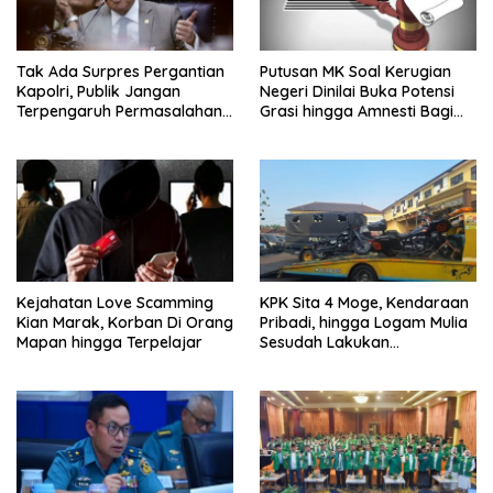
Tak Ada Surpres Pergantian
Putusan MK Soal Kerugian
Kapolri, Publik Jangan
Negeri Dinilai Buka Potensi
Terpengaruh Permasalahan
Grasi hingga Amnesti Bagi
Menyesatkan
Terdakwa Berbasis Audit
BPKP
Kejahatan Love Scamming
KPK Sita 4 Moge, Kendaraan
Kian Marak, Korban Di Orang
Pribadi, hingga Logam Mulia
Mapan hingga Terpelajar
Sesudah Lakukan
Penggeledahan Yang
Berhubungan Didalam
Tindak Kejahatan Bupati
Pemalang