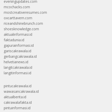
eveningupdates.com
mcochacks.com
mostcreativeresumes.com
oxcarttavern.com
riceandshinebrunch.com
shoesknowledge.com
aktualinformasi.id
faktadunia.id
gapurainformasi.id
gariscakrawala.id
gerbangcakrawala.id
helvetianews.id
langitcakrawala.id
langitinformasi.id
pintucakrawala.id
wawasancakrawala.id
aktualberita.id
cakrawalafakta.id
pintuinformasi.id