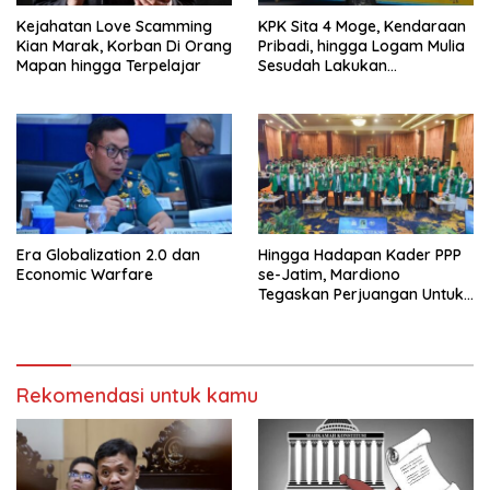
Kejahatan Love Scamming
KPK Sita 4 Moge, Kendaraan
Kian Marak, Korban Di Orang
Pribadi, hingga Logam Mulia
Mapan hingga Terpelajar
Sesudah Lakukan
Penggeledahan Yang
Berhubungan Didalam
Tindak Kejahatan Bupati
Pemalang
Era Globalization 2.0 dan
Hingga Hadapan Kader PPP
Economic Warfare
se-Jatim, Mardiono
Tegaskan Perjuangan Untuk
Kepentingan Rakyat
Rekomendasi untuk kamu