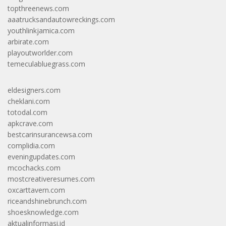
topthreenews.com
aaatrucksandautowreckings.com
youthlinkjamica.com
arbirate.com
playoutworlder.com
temeculabluegrass.com
eldesigners.com
cheklani.com
totodal.com
apkcrave.com
bestcarinsurancewsa.com
complidia.com
eveningupdates.com
mcochacks.com
mostcreativeresumes.com
oxcarttavern.com
riceandshinebrunch.com
shoesknowledge.com
aktualinformasi.id