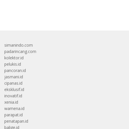
bandar besar starlight princess1000 bagi bonus
simanindo.com
padarincang.com
kolektor.id
pelukis.id
pancoran.id
jasmani.id
cipanas.id
eksklusif.id
inovatif.id
xenia.id
wamena.id
parapat.id
penatapan.id
balige.id