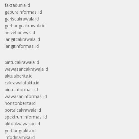
faktadunia.id
gapurainformasi.id
gariscakrawala.id
gerbangcakrawala.id
helvetianews.id
langitcakrawala.id
langitinformasi.id
pintucakrawala.id
wawasancakrawala.id
aktualberita.id
cakrawalafakta.id
pintuinformasi.id
wawasaninformasi.id
horizonberita.id
portalcakrawala.id
spektruminformasi.id
aktualwawasan.id
gerbangfakta.id
infodinamika.id