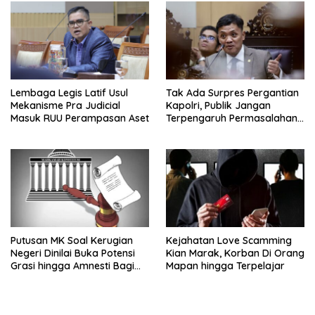
Lembaga Legis Latif Usul
Tak Ada Surpres Pergantian
Mekanisme Pra Judicial
Kapolri, Publik Jangan
Masuk RUU Perampasan Aset
Terpengaruh Permasalahan
Menyesatkan
Putusan MK Soal Kerugian
Kejahatan Love Scamming
Negeri Dinilai Buka Potensi
Kian Marak, Korban Di Orang
Grasi hingga Amnesti Bagi
Mapan hingga Terpelajar
Terdakwa Berbasis Audit
BPKP