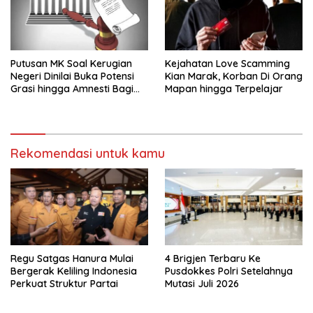
Putusan MK Soal Kerugian
Kejahatan Love Scamming
Negeri Dinilai Buka Potensi
Kian Marak, Korban Di Orang
Grasi hingga Amnesti Bagi
Mapan hingga Terpelajar
Terdakwa Berbasis Audit
BPKP
Rekomendasi untuk kamu
Regu Satgas Hanura Mulai
4 Brigjen Terbaru Ke
Bergerak Keliling Indonesia
Pusdokkes Polri Setelahnya
Perkuat Struktur Partai
Mutasi Juli 2026