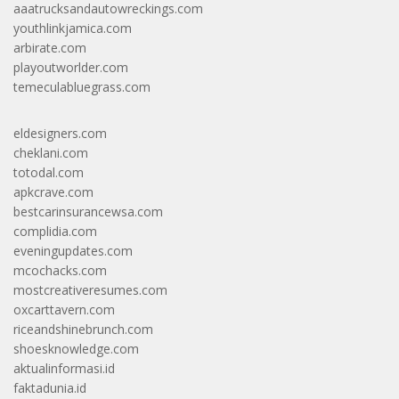
aaatrucksandautowreckings.com
youthlinkjamica.com
arbirate.com
playoutworlder.com
temeculabluegrass.com
eldesigners.com
cheklani.com
totodal.com
apkcrave.com
bestcarinsurancewsa.com
complidia.com
eveningupdates.com
mcochacks.com
mostcreativeresumes.com
oxcarttavern.com
riceandshinebrunch.com
shoesknowledge.com
aktualinformasi.id
faktadunia.id