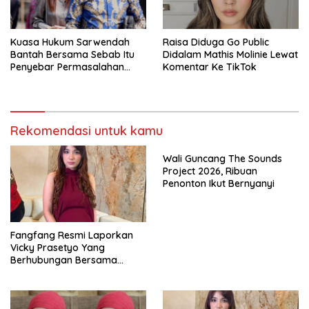
Kuasa Hukum Sarwendah
Raisa Diduga Go Public
Bantah Bersama Sebab Itu
Didalam Mathis Molinie Lewat
Penyebar Permasalahan
Komentar Ke TikTok
Penyakit Ruben Onsu
Rekomendasi untuk kamu
Wali Guncang The Sounds
Project 2026, Ribuan
Penonton Ikut Bernyanyi
Fangfang Resmi Laporkan
Vicky Prasetyo Yang
Berhubungan Bersama
Dugaan Penelantaran Anak
Di Bareskrim Polri