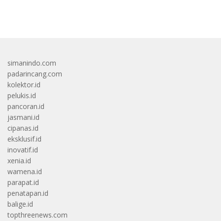
bandar besar starlight princess1000 bagi bonus
simanindo.com
padarincang.com
kolektor.id
pelukis.id
pancoran.id
jasmani.id
cipanas.id
eksklusif.id
inovatif.id
xenia.id
wamena.id
parapat.id
penatapan.id
balige.id
topthreenews.com