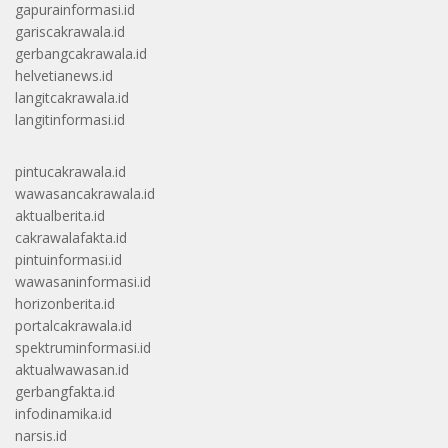
gapurainformasi.id
gariscakrawala.id
gerbangcakrawala.id
helvetianews.id
langitcakrawala.id
langitinformasi.id
pintucakrawala.id
wawasancakrawala.id
aktualberita.id
cakrawalafakta.id
pintuinformasi.id
wawasaninformasi.id
horizonberita.id
portalcakrawala.id
spektruminformasi.id
aktualwawasan.id
gerbangfakta.id
infodinamika.id
narsis.id