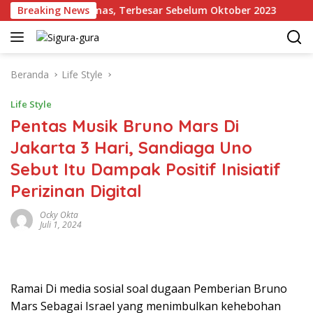
Langsung
Cadangan Emas, Terbesar Sebelum Oktober 2023
Breaking News
Kron
ke
konten
Beranda
Life Style
Life Style
Pentas Musik Bruno Mars Di
Jakarta 3 Hari, Sandiaga Uno
Sebut Itu Dampak Positif Inisiatif
Perizinan Digital
Ocky Okta
Juli 1, 2024
Ramai Di media sosial soal dugaan Pemberian Bruno
Mars Sebagai Israel yang menimbulkan kehebohan