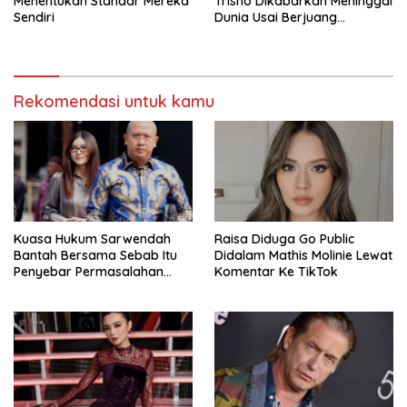
Menentukan Standar Mereka
Trisno Dikabarkan Meninggal
Sendiri
Dunia Usai Berjuang
Melawan Komplikasi
Gangguan
Rekomendasi untuk kamu
Kuasa Hukum Sarwendah
Raisa Diduga Go Public
Bantah Bersama Sebab Itu
Didalam Mathis Molinie Lewat
Penyebar Permasalahan
Komentar Ke TikTok
Penyakit Ruben Onsu