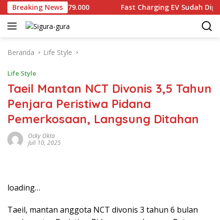
Langsung
 Dijual Rp2.679.000
Breaking News
Fast Charging EV Sudah Diproduksi
ke
konten
Beranda
Life Style
Life Style
Taeil Mantan NCT Divonis 3,5 Tahun
Penjara Peristiwa Pidana
Pemerkosaan, Langsung Ditahan
Ocky Okta
Juli 10, 2025
loading…
Taeil, mantan anggota NCT divonis 3 tahun 6 bulan