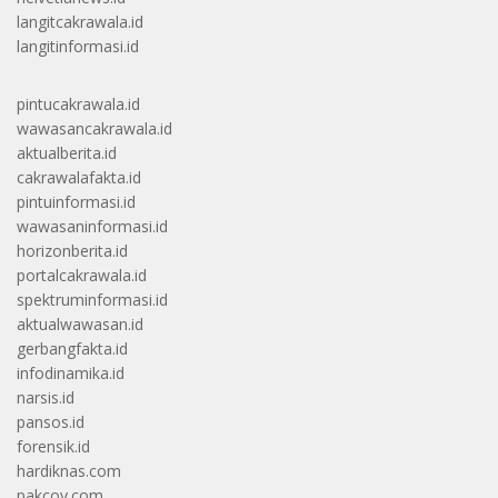
langitcakrawala.id
langitinformasi.id
pintucakrawala.id
wawasancakrawala.id
aktualberita.id
cakrawalafakta.id
pintuinformasi.id
wawasaninformasi.id
horizonberita.id
portalcakrawala.id
spektruminformasi.id
aktualwawasan.id
gerbangfakta.id
infodinamika.id
narsis.id
pansos.id
forensik.id
hardiknas.com
pakcoy.com