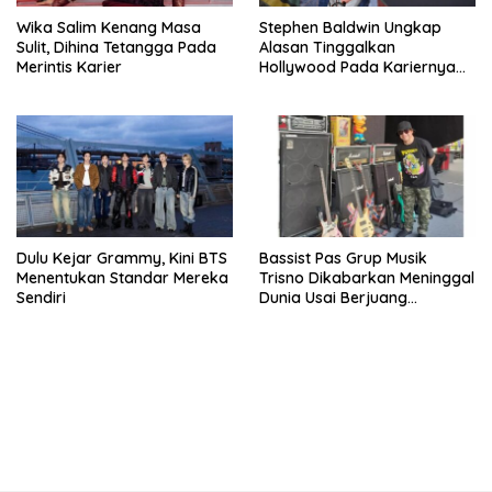
Wika Salim Kenang Masa
Stephen Baldwin Ungkap
Sulit, Dihina Tetangga Pada
Alasan Tinggalkan
Merintis Karier
Hollywood Pada Kariernya
Meroket
Dulu Kejar Grammy, Kini BTS
Bassist Pas Grup Musik
Menentukan Standar Mereka
Trisno Dikabarkan Meninggal
Sendiri
Dunia Usai Berjuang
Melawan Komplikasi
Gangguan
bandar besar starlight princess1000 bagi bonus