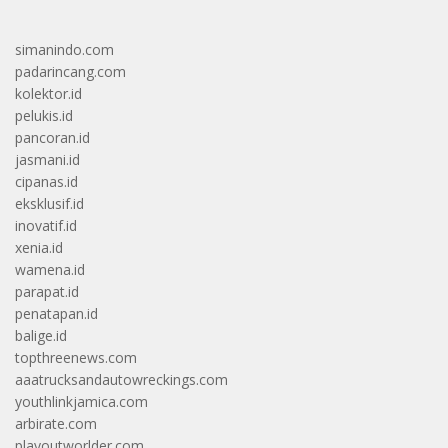
simanindo.com
padarincang.com
kolektor.id
pelukis.id
pancoran.id
jasmani.id
cipanas.id
eksklusif.id
inovatif.id
xenia.id
wamena.id
parapat.id
penatapan.id
balige.id
topthreenews.com
aaatrucksandautowreckings.com
youthlinkjamica.com
arbirate.com
playoutworlder.com