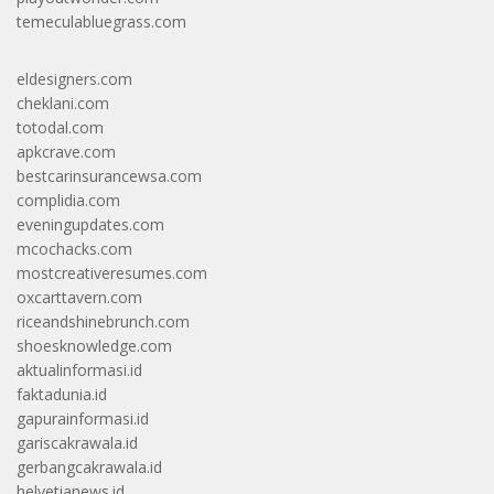
temeculabluegrass.com
eldesigners.com
cheklani.com
totodal.com
apkcrave.com
bestcarinsurancewsa.com
complidia.com
eveningupdates.com
mcochacks.com
mostcreativeresumes.com
oxcarttavern.com
riceandshinebrunch.com
shoesknowledge.com
aktualinformasi.id
faktadunia.id
gapurainformasi.id
gariscakrawala.id
gerbangcakrawala.id
helvetianews.id