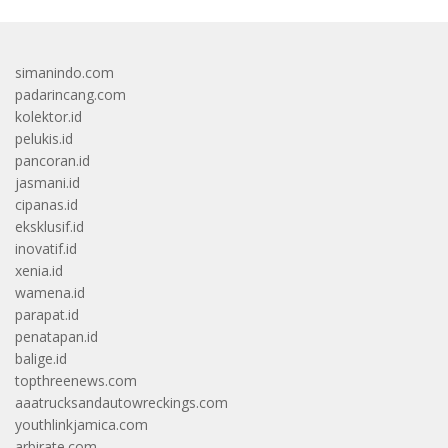
simanindo.com
padarincang.com
kolektor.id
pelukis.id
pancoran.id
jasmani.id
cipanas.id
eksklusif.id
inovatif.id
xenia.id
wamena.id
parapat.id
penatapan.id
balige.id
topthreenews.com
aaatrucksandautowreckings.com
youthlinkjamica.com
arbirate.com