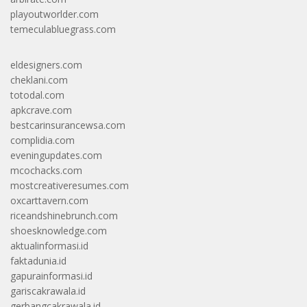
playoutworlder.com
temeculabluegrass.com
eldesigners.com
cheklani.com
totodal.com
apkcrave.com
bestcarinsurancewsa.com
complidia.com
eveningupdates.com
mcochacks.com
mostcreativeresumes.com
oxcarttavern.com
riceandshinebrunch.com
shoesknowledge.com
aktualinformasi.id
faktadunia.id
gapurainformasi.id
gariscakrawala.id
gerbangcakrawala.id