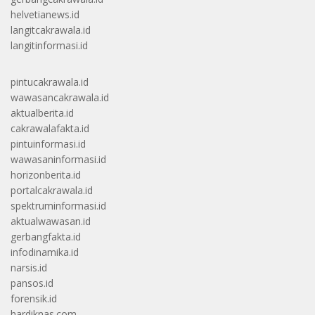
helvetianews.id
langitcakrawala.id
langitinformasi.id
pintucakrawala.id
wawasancakrawala.id
aktualberita.id
cakrawalafakta.id
pintuinformasi.id
wawasaninformasi.id
horizonberita.id
portalcakrawala.id
spektruminformasi.id
aktualwawasan.id
gerbangfakta.id
infodinamika.id
narsis.id
pansos.id
forensik.id
hardiknas.com