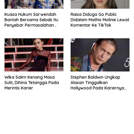
Kuasa Hukum Sarwendah
Raisa Diduga Go Public
Bantah Bersama Sebab Itu
Didalam Mathis Molinie Lewat
Penyebar Permasalahan
Komentar Ke TikTok
Penyakit Ruben Onsu
Wika Salim Kenang Masa
Stephen Baldwin Ungkap
Sulit, Dihina Tetangga Pada
Alasan Tinggalkan
Merintis Karier
Hollywood Pada Kariernya
Meroket
bandar besar starlight princess1000 bagi bonus