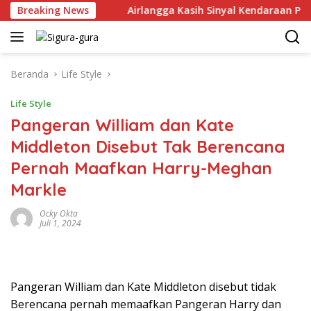
Langsung
r Juni 2026
Breaking News
Airlangga Kasih Sinyal Kendaraan Pribadi H
ke
konten
Beranda
Life Style
Life Style
Pangeran William dan Kate
Middleton Disebut Tak Berencana
Pernah Maafkan Harry-Meghan
Markle
Ocky Okta
Juli 1, 2024
Pangeran William dan Kate Middleton disebut tidak
Berencana pernah memaafkan Pangeran Harry dan