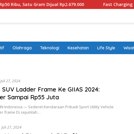
, Satu Gram Dijual Rp2.679.000
Fast Charging EV Suda
if
Olahraga
Teknologi
Kesehatan
Life Style
Wisa
band
Juli 27, 2024
 SUV Ladder Frame Ke GIIAS 2024:
er Sampai Rp55 Juta
NN Indonesia — Sederet Kendaraan Pribadi Sport Utility Vehicle
der frame Di sejumlah…
Juli 27, 2024