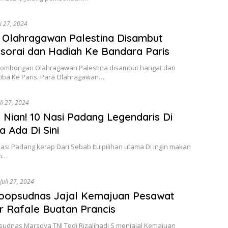
li 27, 2024
 Olahragawan Palestina Disambut
sorai dan Hadiah Ke Bandara Paris
 Rombongan Olahragawan Palestina disambut hangat dan
tiba Ke Paris. Para Olahragawan…
uli 27, 2024
Nian! 10 Nasi Padang Legendaris Di
a Ada Di Sini
Nasi Padang kerap Dari Sebab Itu pilihan utama Di ingin makan
an…
Juli 27, 2024
oopsudnas Jajal Kemajuan Pesawat
 Rafale Buatan Prancis
udnas Marsdya TNI Tedi Rizalihadi S menjajal Kemajuan