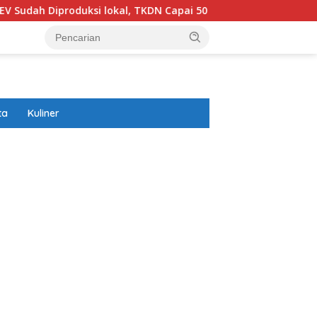
h Diproduksi lokal, TKDN Capai 50 Persen
Prabowo Akans
ta
Kuliner
ar besar starlight princess1000 bagi bonus