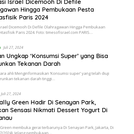
si Israel Dicemooh Di Defile
agawan Hingga Pembukaan Pesta
asfisik Paris 2024
Israel Dicemooh Di Defile Olahragawan Hingga Pembukaan
vitasfisik Paris 2024. Foto: timesofisrael.com PARIS…
n
Juli 27, 2024
n Ungkap ‘Konsumsi Super’ yang Bisa
unkan Tekanan Darah
Para ahli Menginformasikan ‘Konsumsi super’ yang telah diuji
runkan tekanan darah tinggi…
Juli 27, 2024
ally Green Hadir Di Senayan Park,
an Sensasi Nikmati Dessert Yogurt Di
anau
 Green membuka gerai terbarunya Di Senayan Park, Jakarta, Di
/7/2024). Jelang pembukaan…