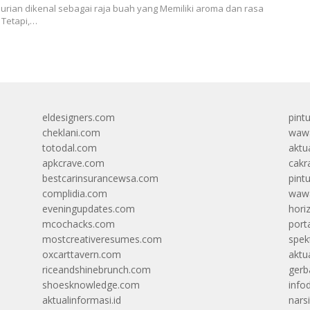
Durian dikenal sebagai raja buah yang Memiliki aroma dan rasa
 Tetapi,…
eldesigners.com
pint
cheklani.com
wawa
totodal.com
aktua
apkcrave.com
cakr
bestcarinsurancewsa.com
pint
complidia.com
wawa
eveningupdates.com
hori
mcochacks.com
port
mostcreativeresumes.com
spek
oxcarttavern.com
aktu
riceandshinebrunch.com
gerb
shoesknowledge.com
info
aktualinformasi.id
narsi