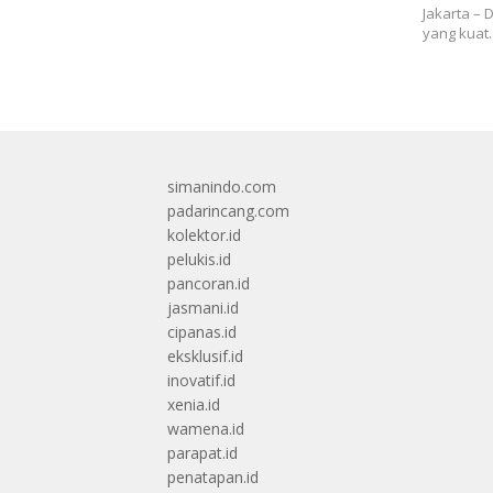
Jakarta – 
yang kuat.
simanindo.com
padarincang.com
kolektor.id
pelukis.id
pancoran.id
jasmani.id
cipanas.id
eksklusif.id
inovatif.id
xenia.id
wamena.id
parapat.id
penatapan.id