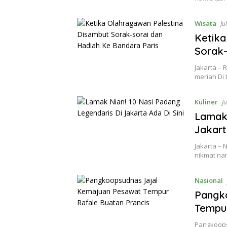
Wisata
Ju
Ketika
Sorak-
Jakarta –
meriah Di 
Kuliner
J
Lamak 
Jakart
Jakarta – 
nikmat n
Nasional
Pangk
Tempur
Pangkoops