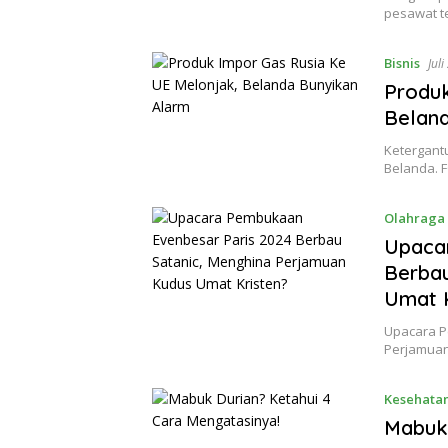
pesawat t
Bisnis
Jul
Produk
Beland
Ketergantu
Belanda. F
Olahraga
Upaca
Berbau
Umat K
Upacara P
Perjamuan
Kesehata
Mabuk 