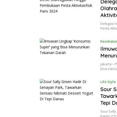
Delega
Olahr
Aktivit
Delegasi 
Pesta Akti
Kesehata
Ilmuwa
Menur
Jakarta – 
bisa menu
Life Style
Sour S
Tawark
Tepi D
Sour Sally
Kamis (25