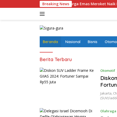
Langsung
alahan Menyesatkan
Breaking News
Harga Emas Meroket Naik Rp50 Ribu
ke
konten
Beranda
Nasional
Bisnis
Otomot
Sigura-
Berita Terbaru
gura
Otomotif
Diskon
Fortun
Jakarta, C
(SUV) lad
Olahraga