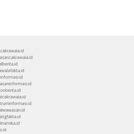
ucakrawala.id
sancakrawala.id
lberita.id
awalafakta.id
uinformasi.id
saninformasi.id
zonberita.id
alcakrawala.id
truminformasi.id
alwawasan.id
angfakta.id
dinamika.id
s.id