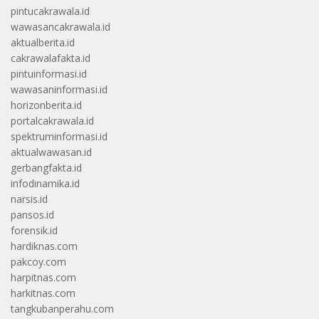
pintucakrawala.id
wawasancakrawala.id
aktualberita.id
cakrawalafakta.id
pintuinformasi.id
wawasaninformasi.id
horizonberita.id
portalcakrawala.id
spektruminformasi.id
aktualwawasan.id
gerbangfakta.id
infodinamika.id
narsis.id
pansos.id
forensik.id
hardiknas.com
pakcoy.com
harpitnas.com
harkitnas.com
tangkubanperahu.com