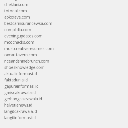
cheklani.com
totodal.com
apkcrave.com
bestcarinsurancewsa.com
complidia.com
eveningupdates.com
mcochacks.com
mostcreativeresumes.com
oxcarttavern.com
riceandshinebrunch.com
shoesknowledge.com
aktualinformasi.id
faktadunia.id
gapurainformasi.id
gariscakrawala.id
gerbangcakrawala.id
helvetianews.id
langitcakrawala.id
langitinformasi.id