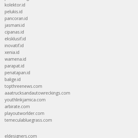
kolektor.id
pelukis.id
pancoran.id
jasmani.id
cipanas.id
eksklusif.id
inovatif.id
xenia.id
wamena.id
parapat.id
penatapan.id
balige.id
topthreenews.com
aaatrucksandautowreckings.com
youthlinkjamica.com
arbirate.com
playoutworlder.com
temeculabluegrass.com
eldesigners.com