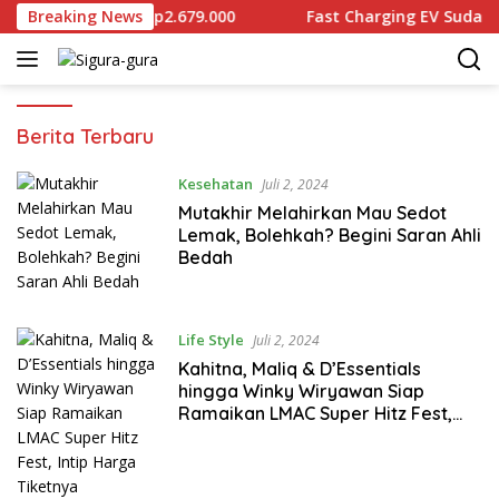
Langsung
tu Gram Dijual Rp2.679.000
Breaking News
Fast Charging EV Sudah Dip
ke
konten
Sigura-
Berita Terbaru
gura
Kesehatan
Juli 2, 2024
Mutakhir Melahirkan Mau Sedot
Lemak, Bolehkah? Begini Saran Ahli
Bedah
Life Style
Juli 2, 2024
Kahitna, Maliq & D’Essentials
hingga Winky Wiryawan Siap
Ramaikan LMAC Super Hitz Fest,
Intip Harga Tiketnya