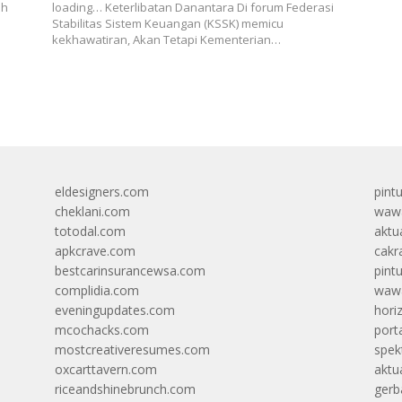
uh
loading… Keterlibatan Danantara Di forum Federasi
Stabilitas Sistem Keuangan (KSSK) memicu
kekhawatiran, Akan Tetapi Kementerian…
eldesigners.com
pint
cheklani.com
wawa
totodal.com
aktua
apkcrave.com
cakr
bestcarinsurancewsa.com
pint
complidia.com
wawa
eveningupdates.com
hori
mcochacks.com
port
mostcreativeresumes.com
spek
oxcarttavern.com
aktu
riceandshinebrunch.com
gerb