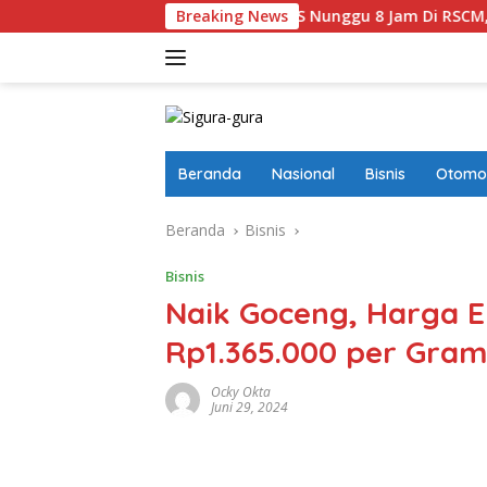
Langsung
narkan Viral Pasien BPJS Nunggu 8 Jam Di RSCM, Ruang HCU Te
Breaking News
ke
konten
Beranda
Nasional
Bisnis
Otomot
Beranda
Bisnis
Bisnis
Naik Goceng, Harga E
Rp1.365.000 per Gram
Ocky Okta
Juni 29, 2024