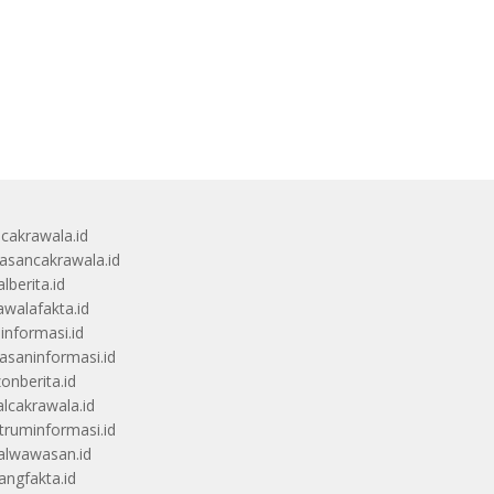
ucakrawala.id
sancakrawala.id
lberita.id
awalafakta.id
uinformasi.id
saninformasi.id
zonberita.id
alcakrawala.id
truminformasi.id
alwawasan.id
angfakta.id