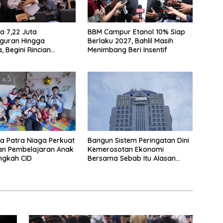
a 7,22 Juta
BBM Campur Etanol 10% Siap
guran Hingga
Berlaku 2027, Bahlil Masih
, Begini Rincian
Menimbang Beri Insentif
 BPS
a Patra Niaga Perkuat
Bangun Sistem Peringatan Dini
an Pembelajaran Anak
Kemerosotan Ekonomi
ngkah CID
Bersama Sebab Itu Alasan
Danantara Ikut Nimbrung Ke
KSSK