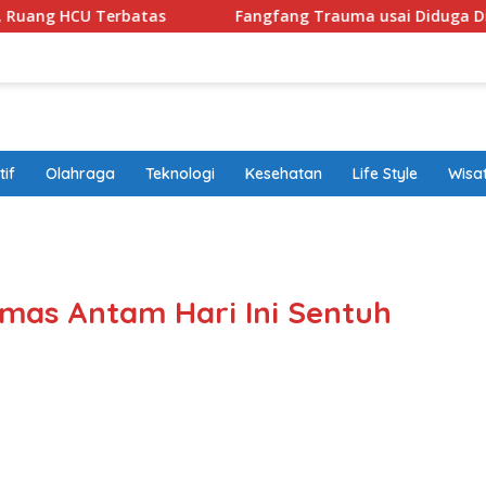
rbatas
Fangfang Trauma usai Diduga Diintimidasi Kelu
if
Olahraga
Teknologi
Kesehatan
Life Style
Wisa
band
mas Antam Hari Ini Sentuh