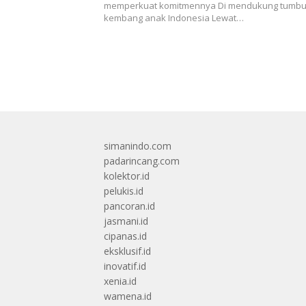
memperkuat komitmennya Di mendukung tumb
kembang anak Indonesia Lewat…
simanindo.com
padarincang.com
kolektor.id
pelukis.id
pancoran.id
jasmani.id
cipanas.id
eksklusif.id
inovatif.id
xenia.id
wamena.id