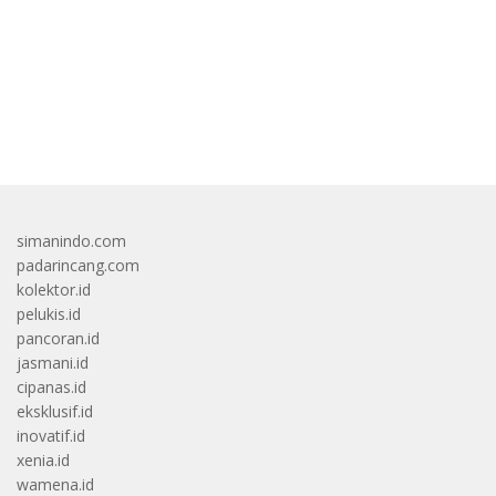
Sebelum 2020
bandar besar starlight princess1000 bagi bonus
simanindo.com
padarincang.com
kolektor.id
pelukis.id
pancoran.id
jasmani.id
cipanas.id
eksklusif.id
inovatif.id
xenia.id
wamena.id