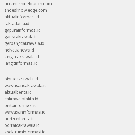
riceandshinebrunch.com
shoesknowledge.com
aktualinformasi.id
faktadunia.id
gapurainformasi.id
gariscakrawala.id
gerbangcakrawala.id
helvetianews.id
langitcakrawala.id
langitinformasi.id
pintucakrawala.id
wawasancakrawala.id
aktualberita.id
cakrawalafakta.id
pintuinformasi.id
wawasaninformasi.id
horizonberita.id
portalcakrawala.id
spektruminformasi.id