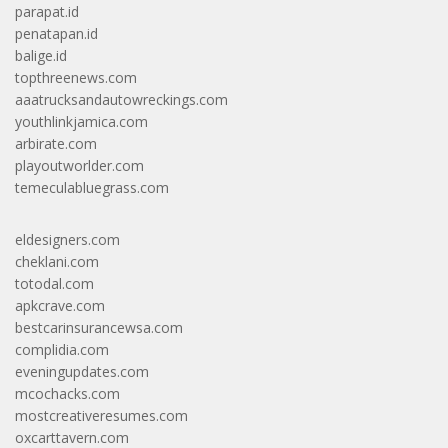
parapat.id
penatapan.id
balige.id
topthreenews.com
aaatrucksandautowreckings.com
youthlinkjamica.com
arbirate.com
playoutworlder.com
temeculabluegrass.com
eldesigners.com
cheklani.com
totodal.com
apkcrave.com
bestcarinsurancewsa.com
complidia.com
eveningupdates.com
mcochacks.com
mostcreativeresumes.com
oxcarttavern.com