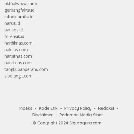
aktualwawasan.id
gerbangfakta.id
infodinamika.id
narsis.id
pansos.id
forensik.id
hardiknas.com
pakcoy.com
harpitnas.com
harkitnas.com
tangkubanperahu.com
sibolangit.com
Indeks
Kode Etik
Privacy Policy
Redaksi
Disclaimer
Pedoman Media Siber
© Copyright 2024
Siguragura.com