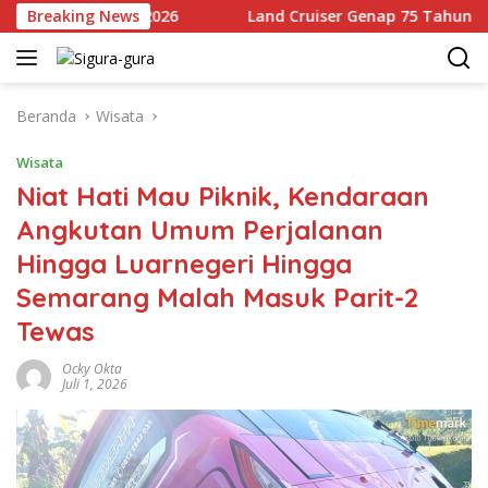
Langsung
4 Agustus 2026
Breaking News
Land Cruiser Genap 75 Tahun, Toyota B
ke
konten
Beranda
Wisata
Wisata
Niat Hati Mau Piknik, Kendaraan
Angkutan Umum Perjalanan
Hingga Luarnegeri Hingga
Semarang Malah Masuk Parit-2
Tewas
Ocky Okta
Juli 1, 2026