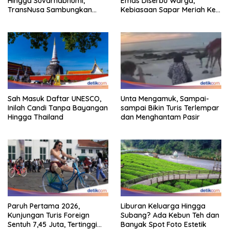
Hingga Suvarnabhumi,
Emas Diserbu Warga,
TransNusa Sambungkan
Kebiasaan Sapar Meriah Ke
Hingga RI
Boyolali
Sah Masuk Daftar UNESCO,
Unta Mengamuk, Sampai-
Inilah Candi Tanpa Bayangan
sampai Bikin Turis Terlempar
Hingga Thailand
dan Menghantam Pasir
Paruh Pertama 2026,
Liburan Keluarga Hingga
Kunjungan Turis Foreign
Subang? Ada Kebun Teh dan
Sentuh 7,45 Juta, Tertinggi
Banyak Spot Foto Estetik