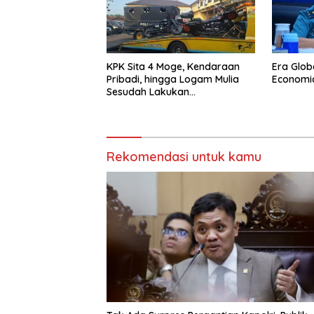
KPK Sita 4 Moge, Kendaraan
Era Glob
Pribadi, hingga Logam Mulia
Economi
Sesudah Lakukan
Penggeledahan Yang
Berhubungan Didalam Tindak
Kejahatan Bupati Pemalang
Rekomendasi untuk kamu