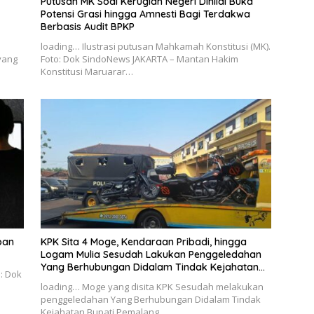
Putusan MK Soal Kerugian Negeri Dinilai Buka
Potensi Grasi hingga Amnesti Bagi Terdakwa
Berbasis Audit BPKP
loading… Ilustrasi putusan Mahkamah Konstitusi (MK).
yang
Foto: Dok SindoNews JAKARTA – Mantan Hakim
Konstitusi Maruarar…
ban
KPK Sita 4 Moge, Kendaraan Pribadi, hingga
Logam Mulia Sesudah Lakukan Penggeledahan
Yang Berhubungan Didalam Tindak Kejahatan
o: Dok
Bupati Pemalang
loading… Moge yang disita KPK Sesudah melakukan
penggeledahan Yang Berhubungan Didalam Tindak
Kejahatan Bupati Pemalang…