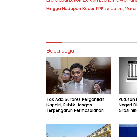
Era Globalization 2.0 dan Economic Warfar
Hingga Hadapan Kader PPP se-Jatim, Mard
Baca Juga
Tak Ada Surpres Pergantian
Putusan 
Kapolri, Publik Jangan
Negeri Di
Terpengaruh Permasalahan
Grasi hi
Menyesatkan
Terdakwa