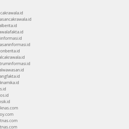
ucakrawala.id
sancakrawala.id
lberita.id
awalafakta.id
uinformasi.id
saninformasi.id
zonberita.id
alcakrawala.id
truminformasi.id
alwawasan.id
angfakta.id
dinamika.id
s.id
os.id
sik.id
iknas.com
coy.com
itnas.com
itnas.com