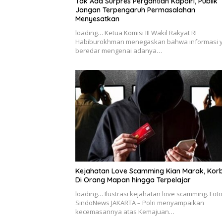
Tak Ada Surpres Pergantian Kapolri, Publik
Jangan Terpengaruh Permasalahan
Menyesatkan
loading… Ketua Komisi III Wakil Rakyat RI
Habiburokhman menegaskan bahwa informasi 
beredar mengenai adanya…
Kejahatan Love Scamming Kian Marak, Kor
Di Orang Mapan hingga Terpelajar
loading… Ilustrasi kejahatan love scamming. Fot
SindoNews JAKARTA – Polri menyampaikan
kecemasannya atas Kemajuan…