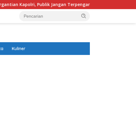
lri, Publik Jangan Terpengaruh Permasalahan Menyesatkan
ta
Kuliner
ar besar starlight princess1000 bagi bonus