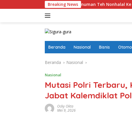
Langsung
Mirip Produk Halal, Minuman Teh Nonhalal Ke FamilyMart Da
Breaking News
ke
konten
Beranda
Nasional
Bisnis
Otomot
Beranda
Nasional
Nasional
Mutasi Polri Terbaru,
Jabat Kalemdiklat Pol
Ocky Okta
Mei 9, 2026