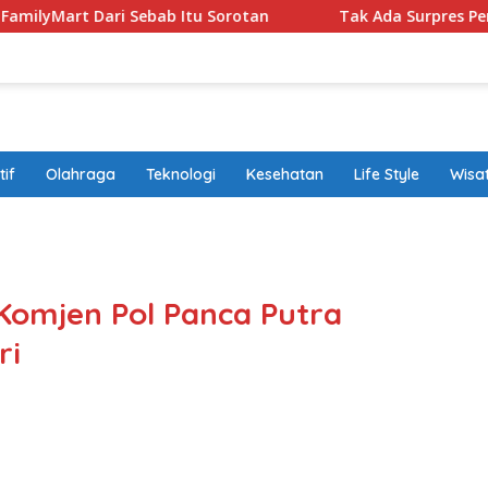
ri Sebab Itu Sorotan
Tak Ada Surpres Pergantian Kapo
if
Olahraga
Teknologi
Kesehatan
Life Style
Wisa
band
 Komjen Pol Panca Putra
ri