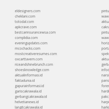
eldesigners.com
pint
cheklani.com
wawa
totodal.com
aktua
apkcrave.com
cakr
bestcarinsurancewsa.com
pint
complidia.com
wawa
eveningupdates.com
hori
mcochacks.com
port
mostcreativeresumes.com
spek
oxcarttavern.com
aktu
riceandshinebrunch.com
gerb
shoesknowledge.com
info
aktualinformasi.id
narsi
faktadunia.id
pans
gapurainformasi.id
foren
gariscakrawala.id
hard
gerbangcakrawala.id
pak
helvetianews.id
harp
langitcakrawala.id
hark