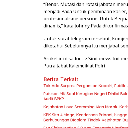
“Benar. Mutasi dan rotasi jabatan meru
menjadi Pada Untuk pembinaan karier,
profesionalisme personel Untuk Berju
dinamis,” kata Johnny Pada dikonfirmasi
Untuk surat telegram tersebut, Komjen 
diketahui Sebelumnya Itu menjabat seb
Artikel ini disadur –> Sindonews Indon
Putra Jabat Kalemdiklat Polri
Berita Terkait
Tak Ada Surpres Pergantian Kapolri, Publ
Putusan MK Soal Kerugian Negeri Dinilai Bu
Audit BPKP
Kejahatan Love Scamming Kian Marak, Korb
KPK Sita 4 Moge, Kendaraan Pribadi, hing
Berhubungan Didalam Tindak Kejahatan Bu