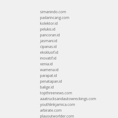
simanindo.com
padarincang.com
kolektor.id
pelukis.id
pancoran.id
jasmani.id
cipanas.id
eksklusif.id
inovatif.id
xenia.id
wamena.id
parapat.id
penatapan.id
balige.id
topthreenews.com
aaatrucksandautowreckings.com
youthlinkjamica.com
arbirate.com
playoutworlder.com