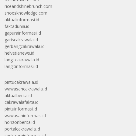
riceandshinebrunch.com
shoesknowledge.com
aktualinformasi.id
faktadunia.id
gapurainformasi.id
gariscakrawala.id
gerbangcakrawala.id
helvetianews.id
langitcakrawala.id
langitinformasi.id
pintucakrawala.id
wawasancakrawala.id
aktualberita.id
cakrawalafakta.id
pintuinformasi.id
wawasaninformasi.id
horizonberita.id
portalcakrawala.id
spektruminformasi.id