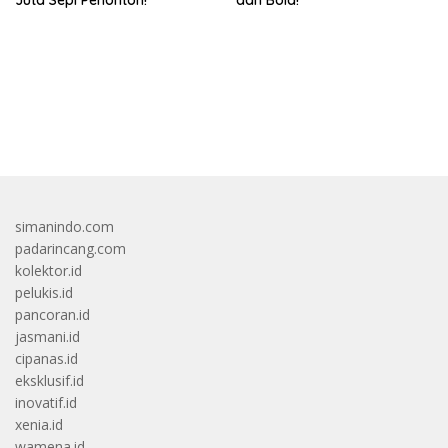
Juta Sepi Penonton!
dan Bold!
bandar besar starlight princess1000 bagi bonus
simanindo.com
padarincang.com
kolektor.id
pelukis.id
pancoran.id
jasmani.id
cipanas.id
eksklusif.id
inovatif.id
xenia.id
wamena.id