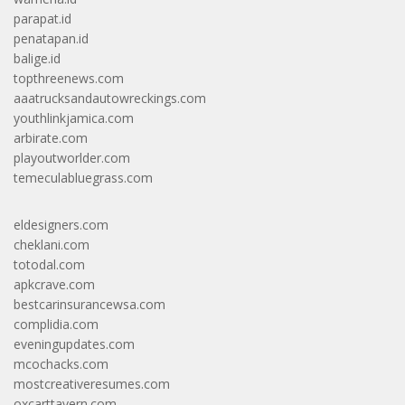
parapat.id
penatapan.id
balige.id
topthreenews.com
aaatrucksandautowreckings.com
youthlinkjamica.com
arbirate.com
playoutworlder.com
temeculabluegrass.com
eldesigners.com
cheklani.com
totodal.com
apkcrave.com
bestcarinsurancewsa.com
complidia.com
eveningupdates.com
mcochacks.com
mostcreativeresumes.com
oxcarttavern.com