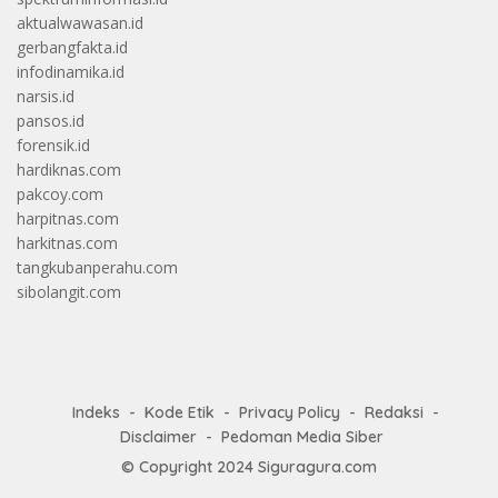
aktualwawasan.id
gerbangfakta.id
infodinamika.id
narsis.id
pansos.id
forensik.id
hardiknas.com
pakcoy.com
harpitnas.com
harkitnas.com
tangkubanperahu.com
sibolangit.com
Indeks
Kode Etik
Privacy Policy
Redaksi
Disclaimer
Pedoman Media Siber
© Copyright 2024
Siguragura.com