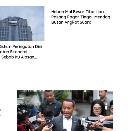
Heboh Mal Besar Tiba-tiba
Pasang Pagar Tinggi, Mendag
Busan Angkat Suara
istem Peringatan Dini
otan Ekonomi
Sebab Itu Alasan
a Ikut Nimbrung Ke
n
6