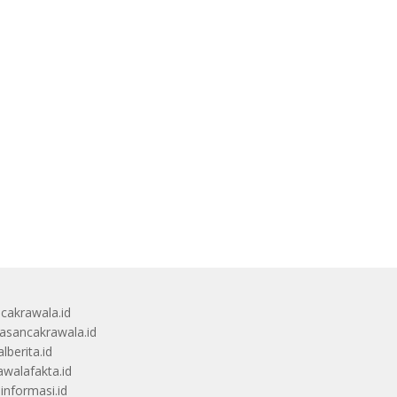
ucakrawala.id
sancakrawala.id
lberita.id
awalafakta.id
uinformasi.id