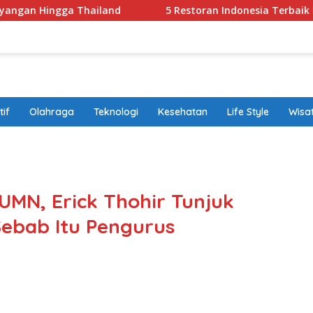
Thailand
5 Restoran Indonesia Terbaik Hingga Jakarta 
if
Olahraga
Teknologi
Kesehatan
Life Style
Wisa
band
MN, Erick Thohir Tunjuk
 Sebab Itu Pengurus