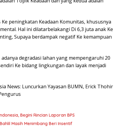
 adalah Topik Keadaan dan yang kedua adalah
s Ke peningkatan Keadaan Komunitas, khususnya
ntal. Hal ini dilatarbelakangi Di 6,3 juta anak Ke
unting, Supaya berdampak negatif Ke kemampuan
, adanya degradasi lahan yang mempengaruhi 20
rsendiri Ke bidang lingkungan dan layak menjadi
nesia News: Luncurkan Yayasan BUMN, Erick Thohir
 Pengurus
ndonesia, Begini Rincian Laporan BPS
ahlil Masih Menimbang Beri Insentif