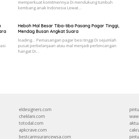
memperkuat komitmennya Di mendukung tumbuh
kembang anak Indonesia Lewat…
n
Heboh Mal Besar Tiba-tiba Pasang Pagar Tinggi,
ara
Mendag Busan Angkat Suara
loading… Pemasangan pagar besi tinggi Di sejumlah
asi
pusat perbelanjaan atau mal menjadi perbincangan
hangat Di…
eldesigners.com
pint
cheklani.com
wawa
totodal.com
aktua
apkcrave.com
cakr
bestcarinsurancewsa.com
pint