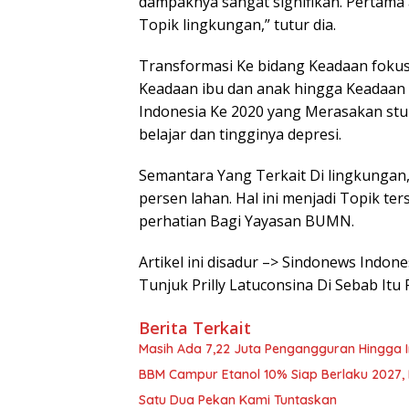
dampaknya sangat signifikan. Pertama
Topik lingkungan,” tutur dia.
Transformasi Ke bidang Keadaan foku
Keadaan ibu dan anak hingga Keadaan me
Indonesia Ke 2020 yang Merasakan st
belajar dan tingginya depresi.
Semantara Yang Terkait Di lingkungan
persen lahan. Hal ini menjadi Topik te
perhatian Bagi Yayasan BUMN.
Artikel ini disadur –> Sindonews Indo
Tunjuk Prilly Latuconsina Di Sebab Itu
Berita Terkait
Masih Ada 7,22 Juta Pengangguran Hingga I
BBM Campur Etanol 10% Siap Berlaku 2027, B
Satu Dua Pekan Kami Tuntaskan