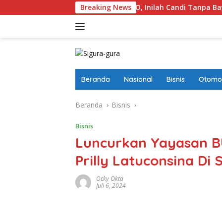
Langsung
h Masuk Daftar UNESCO, Inilah Candi Tanpa Bayangan Hingga 
Breaking News
ke
konten
Beranda
Nasional
Bisnis
Otomot
Beranda
Bisnis
Bisnis
Luncurkan Yayasan BU
Prilly Latuconsina Di
Ocky Okta
Juli 6, 2024