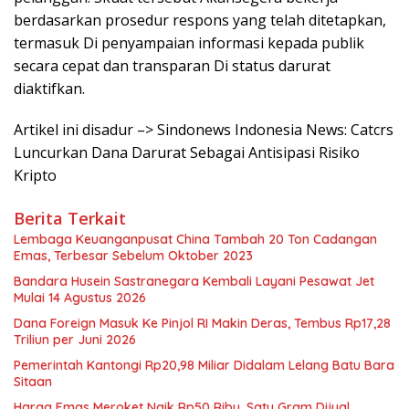
berdasarkan prosedur respons yang telah ditetapkan,
termasuk Di penyampaian informasi kepada publik
secara cepat dan transparan Di status darurat
diaktifkan.
Artikel ini disadur –> Sindonews Indonesia News: Catcrs
Luncurkan Dana Darurat Sebagai Antisipasi Risiko
Kripto
Berita Terkait
Lembaga Keuanganpusat China Tambah 20 Ton Cadangan
Emas, Terbesar Sebelum Oktober 2023
Bandara Husein Sastranegara Kembali Layani Pesawat Jet
Mulai 14 Agustus 2026
Dana Foreign Masuk Ke Pinjol RI Makin Deras, Tembus Rp17,28
Triliun per Juni 2026
Pemerintah Kantongi Rp20,98 Miliar Didalam Lelang Batu Bara
Sitaan
Harga Emas Meroket Naik Rp50 Ribu, Satu Gram Dijual