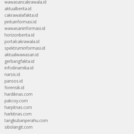
wawasancakrawala.id
aktualberita.id
cakrawalafakta.id
pintuinformasi.id
wawasaninformasi.id
horizonberita.id
portalcakrawala.id
spektruminformasi.id
aktualwawasan.id
gerbangfakta.id
infodinamika.id
narsis.id
pansos.id
forensik.id
hardiknas.com
pakcoy.com
harpitnas.com
harkitnas.com
tangkubanperahu.com
sibolangit.com