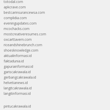
totodal.com
apkcrave.com
bestcarinsurancewsa.com
complidia.com
eveningupdates.com
mcochacks.com
mostcreativeresumes.com
oxcarttavern.com
riceandshinebrunch.com
shoesknowledge.com
aktualinformasi.id
faktadunia.id
gapurainformasi.id
gariscakrawala.id
gerbangcakrawala.id
helvetianews.id
langitcakrawala.id
langitinformasi.id
pintucakrawala.id