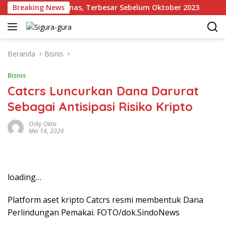
Langsung
Cadangan Emas, Terbesar Sebelum Oktober 2023
Breaking News
Kron
ke
konten
Beranda
Bisnis
Bisnis
Catcrs Luncurkan Dana Darurat
Sebagai Antisipasi Risiko Kripto
Ocky Okta
Mei 14, 2026
loading…
Platform aset kripto Catcrs resmi membentuk Dana
Perlindungan Pemakai. FOTO/dok.SindoNews