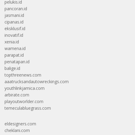
pelukis.id
pancoran.id
jasmani.id
cipanas.id
eksklusif.id
inovatif.id
xenia.id
wamena.id
parapat.id
penatapan.id
balige.id
topthreenews.com
aaatrucksandautowreckings.com
youthlinkjamica.com
arbirate.com
playoutworlder.com
temeculabluegrass.com
eldesigners.com
cheklani.com