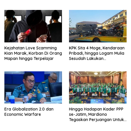
Menyesatkan
Terdakwa Berbasis Audit
BPKP
Kejahatan Love Scamming
KPK Sita 4 Moge, Kendaraan
Kian Marak, Korban Di Orang
Pribadi, hingga Logam Mulia
Mapan hingga Terpelajar
Sesudah Lakukan
Penggeledahan Yang
Berhubungan Didalam
Tindak Kejahatan Bupati
Pemalang
Era Globalization 2.0 dan
Hingga Hadapan Kader PPP
Economic Warfare
se-Jatim, Mardiono
Tegaskan Perjuangan Untuk
Kepentingan Rakyat