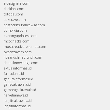
eldesigners.com
cheklani.com
totodal.com
apkcrave.com
bestcarinsurancewsa.com
complidia.com
eveningupdates.com
mcochacks.com
mostcreativeresumes.com
oxcarttavern.com
riceandshinebrunch.com
shoesknowledge.com
aktualinformasi.id
faktadunia.id
gapurainformasi.id
gariscakrawala.id
gerbangcakrawala.id
helvetianews.id
langitcakrawala.id
langitinformasi.id