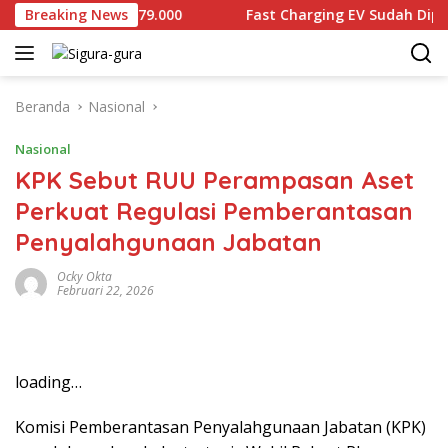
Langsung
 Dijual Rp2.679.000
Breaking News
Fast Charging EV Sudah Diproduksi
ke
konten
Beranda
Nasional
Nasional
KPK Sebut RUU Perampasan Aset
Perkuat Regulasi Pemberantasan
Penyalahgunaan Jabatan
Ocky Okta
Februari 22, 2026
loading…
Komisi Pemberantasan Penyalahgunaan Jabatan (KPK)