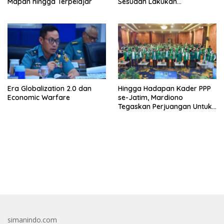
Mapan hingga Terpelajar
Sesudah Lakukan
Penggeledahan Yang
Berhubungan Didalam
Tindak Kejahatan Bupati
Pemalang
Era Globalization 2.0 dan
Hingga Hadapan Kader PPP
Economic Warfare
se-Jatim, Mardiono
Tegaskan Perjuangan Untuk
Kepentingan Rakyat
bandar besar starlight princess1000 bagi bonus
simanindo.com