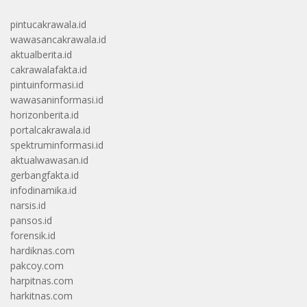
pintucakrawala.id
wawasancakrawala.id
aktualberita.id
cakrawalafakta.id
pintuinformasi.id
wawasaninformasi.id
horizonberita.id
portalcakrawala.id
spektruminformasi.id
aktualwawasan.id
gerbangfakta.id
infodinamika.id
narsis.id
pansos.id
forensik.id
hardiknas.com
pakcoy.com
harpitnas.com
harkitnas.com