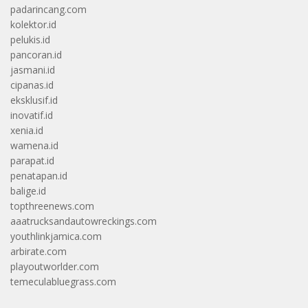
padarincang.com
kolektor.id
pelukis.id
pancoran.id
jasmani.id
cipanas.id
eksklusif.id
inovatif.id
xenia.id
wamena.id
parapat.id
penatapan.id
balige.id
topthreenews.com
aaatrucksandautowreckings.com
youthlinkjamica.com
arbirate.com
playoutworlder.com
temeculabluegrass.com