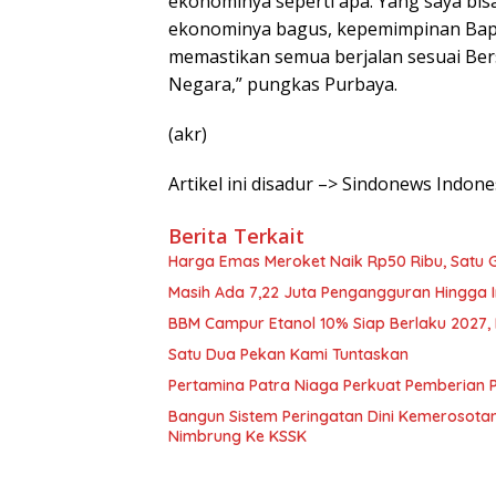
ekonominya seperti apa. Yang saya bisa
ekonominya bagus, kepemimpinan Bap
memastikan semua berjalan sesuai B
Negara,” pungkas Purbaya.
(akr)
Artikel ini disadur –> Sindonews Indone
Berita Terkait
Harga Emas Meroket Naik Rp50 Ribu, Satu G
Masih Ada 7,22 Juta Pengangguran Hingga I
BBM Campur Etanol 10% Siap Berlaku 2027, B
Satu Dua Pekan Kami Tuntaskan
Pertamina Patra Niaga Perkuat Pemberian 
Bangun Sistem Peringatan Dini Kemerosota
Nimbrung Ke KSSK