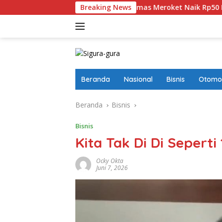
Langsung
kan
Harga Emas Meroket Naik Rp50 Ribu, Satu Gram Dij
Breaking News
ke
konten
Beranda
Nasional
Bisnis
Otomot
Beranda
Bisnis
Bisnis
Kita Tak Di Di Seperti
Ocky Okta
Juni 7, 2026