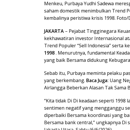
Menkeu, Purbaya Yudhi Sadewa merespo
saham domestik menimbulkan Trend Pop
kembalinya peristiwa krisis 1998. Foto
JAKARTA
– Pejabat Tingginegara Keua
kekhawatiran investor Internasional a
Trend Populer “Sell Indonesia” serta 
1998
. Menurutnya, fundamental Kead
yang baik Bersama didukung Kebugaran 
Sebab itu, Purbaya meminta pelaku pas
yang berkembang.
Baca Juga:
Uang Neg
Airlangga Beberkan Alasan Tak Sama 
“Kita tidak Di Di keadaan seperti 1998 
sentimen negatif yang mengganggu sedi
diperbaiki Bersama koordinasi yang b
Bersama bank central,” ungkapnya Di 
Jakarta Utara, Sabtu (6/6/2026).