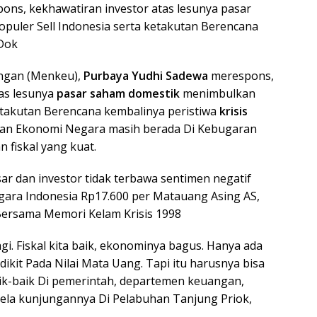
ns, kekhawatiran investor atas lesunya pasar
uler Sell Indonesia serta ketakutan Berencana
/Dok
ngan (Menkeu),
Purbaya Yudhi Sadewa
merespons,
tas lesunya
pasar saham domestik
menimbulkan
ketakutan Berencana kembalinya peristiwa
krisis
aan Ekonomi Negara masih berada Di Kebugaran
fiskal yang kuat.
ar dan investor tidak terbawa sentimen negatif
ara Indonesia Rp17.600 per Matauang Asing AS,
Bersama Memori Kelam Krisis 1998
lagi. Fiskal kita baik, ekonominya bagus. Hanya ada
kit Pada Nilai Mata Uang. Tapi itu harusnya bisa
aik-baik Di pemerintah, departemen keuangan,
sela kunjungannya Di Pelabuhan Tanjung Priok,