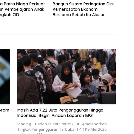
a Patra Niaga Perkuat
Bangun Sistem Peringatan Dini
an Pembelajaran Anak
Kemerosotan Ekonomi
ngkah CID
Bersama Sebab Itu Alasan
Danantara Ikut Nimbrung Ke
KSSK
 Gram
Masih Ada 7,22 Juta Pengangguran Hingga
Indonesia, Begini Rincian Laporan BPS
u
loading… Badan Pusat Statistik (BPS) melaporkan
Tingkat Pengangguran Terbuka (TPT) Ke Mei 2026