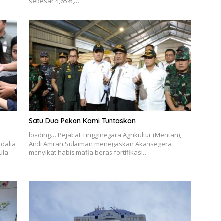
sebesar 4,65%,…
Satu Dua Pekan Kami Tuntaskan
loading… Pejabat Tingginegara Agrikultur (Mentan),
adalia
Andi Amran Sulaiman menegaskan Akansegera
ula
menyikat habis mafia beras fortifikasi…