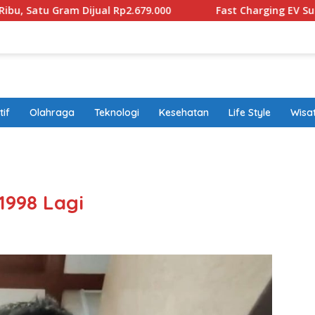
ual Rp2.679.000
Fast Charging EV Sudah Diproduksi lok
if
Olahraga
Teknologi
Kesehatan
Life Style
Wisa
band
 1998 Lagi