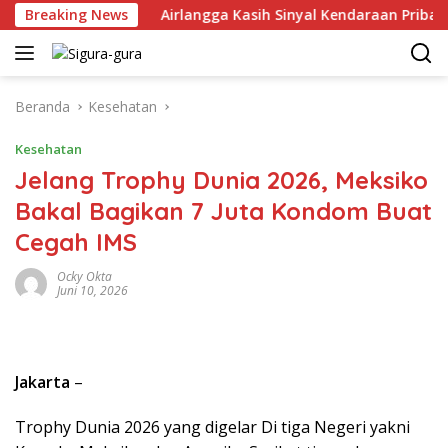
Langsung
i 2026
Breaking News
Airlangga Kasih Sinyal Kendaraan Pribadi Hybrid
ke
konten
Beranda
Kesehatan
Kesehatan
Jelang Trophy Dunia 2026, Meksiko
Bakal Bagikan 7 Juta Kondom Buat
Cegah IMS
Ocky Okta
Juni 10, 2026
Jakarta
–
Trophy Dunia 2026 yang digelar Di tiga Negeri yakni