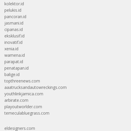
kolektor.id
pelukis.id
pancoran.id
jasmani.id
cipanas.id
eksklusif.id
inovatif.id
xenia.id
wamena.id
parapat.id
penatapan.id
balige.id
topthreenews.com
aaatrucksandautowreckings.com
youthlinkjamica.com
arbirate.com
playoutworlder.com
temeculabluegrass.com
eldesigners.com