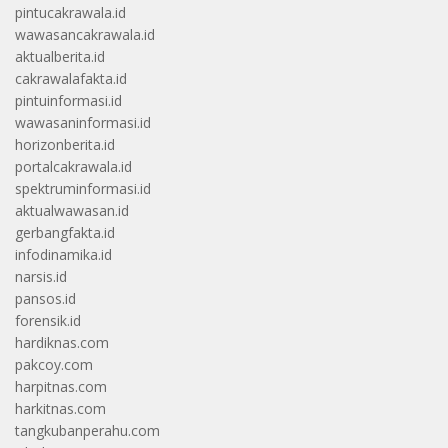
pintucakrawala.id
wawasancakrawala.id
aktualberita.id
cakrawalafakta.id
pintuinformasi.id
wawasaninformasi.id
horizonberita.id
portalcakrawala.id
spektruminformasi.id
aktualwawasan.id
gerbangfakta.id
infodinamika.id
narsis.id
pansos.id
forensik.id
hardiknas.com
pakcoy.com
harpitnas.com
harkitnas.com
tangkubanperahu.com