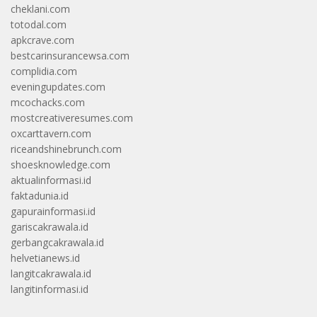
cheklani.com
totodal.com
apkcrave.com
bestcarinsurancewsa.com
complidia.com
eveningupdates.com
mcochacks.com
mostcreativeresumes.com
oxcarttavern.com
riceandshinebrunch.com
shoesknowledge.com
aktualinformasi.id
faktadunia.id
gapurainformasi.id
gariscakrawala.id
gerbangcakrawala.id
helvetianews.id
langitcakrawala.id
langitinformasi.id