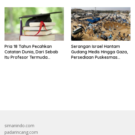
Pria 18 Tahun Pecahkan
Serangan Israel Hantam
Catatan Dunia, Dari Sebab
Gudang Medis Hingga Gaza,
Itu Profesor Termuda
Persediaan Puskesmas
Sepanjang Sejarah
Rusak
bandar besar starlight princess1000 bagi bonus
simanindo.com
padarincang.com