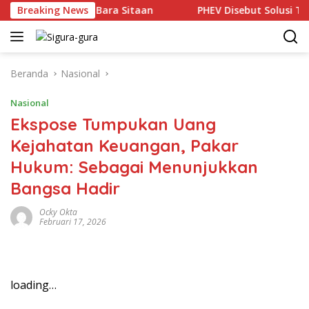
Langsung
m Lelang Batu Bara Sitaan
Breaking News
PHEV Disebut Solusi Transisi
ke
konten
Beranda
Nasional
Nasional
Ekspose Tumpukan Uang
Kejahatan Keuangan, Pakar
Hukum: Sebagai Menunjukkan
Bangsa Hadir
Ocky Okta
Februari 17, 2026
loading…