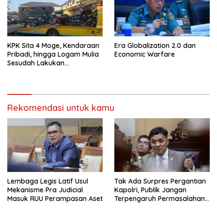
KPK Sita 4 Moge, Kendaraan
Era Globalization 2.0 dan
Pribadi, hingga Logam Mulia
Economic Warfare
Sesudah Lakukan
Penggeledahan Yang
Berhubungan Didalam
Tindak Kejahatan Bupati
Pemalang
Rekomendasi untuk kamu
Lembaga Legis Latif Usul
Tak Ada Surpres Pergantian
Mekanisme Pra Judicial
Kapolri, Publik Jangan
Masuk RUU Perampasan Aset
Terpengaruh Permasalahan
Menyesatkan