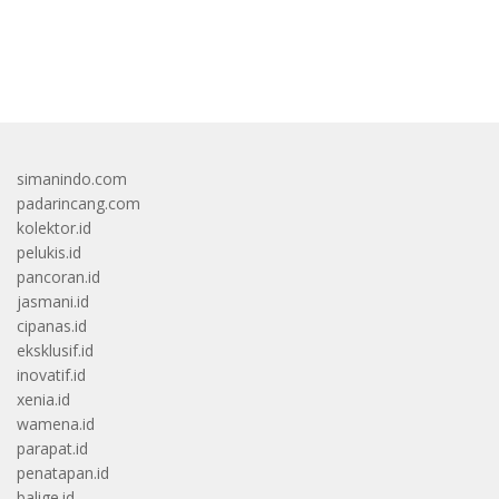
Pemalang
bandar besar starlight princess1000 bagi bonus
simanindo.com
padarincang.com
kolektor.id
pelukis.id
pancoran.id
jasmani.id
cipanas.id
eksklusif.id
inovatif.id
xenia.id
wamena.id
parapat.id
penatapan.id
balige.id