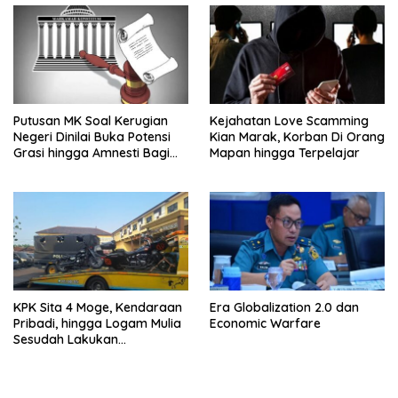
Putusan MK Soal Kerugian
Kejahatan Love Scamming
Negeri Dinilai Buka Potensi
Kian Marak, Korban Di Orang
Grasi hingga Amnesti Bagi
Mapan hingga Terpelajar
Terdakwa Berbasis Audit
BPKP
KPK Sita 4 Moge, Kendaraan
Era Globalization 2.0 dan
Pribadi, hingga Logam Mulia
Economic Warfare
Sesudah Lakukan
Penggeledahan Yang
Berhubungan Didalam
Tindak Kejahatan Bupati