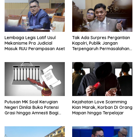
Lembaga Legis Latif Usul
Tak Ada Surpres Pergantian
Mekanisme Pra Judicial
Kapolri, Publik Jangan
Masuk RUU Perampasan Aset
Terpengaruh Permasalahan
Menyesatkan
Putusan MK Soal Kerugian
Kejahatan Love Scamming
Negeri Dinilai Buka Potensi
Kian Marak, Korban Di Orang
Grasi hingga Amnesti Bagi
Mapan hingga Terpelajar
Terdakwa Berbasis Audit
BPKP