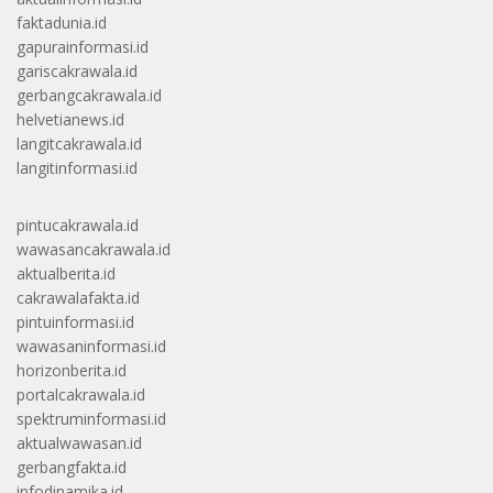
faktadunia.id
gapurainformasi.id
gariscakrawala.id
gerbangcakrawala.id
helvetianews.id
langitcakrawala.id
langitinformasi.id
pintucakrawala.id
wawasancakrawala.id
aktualberita.id
cakrawalafakta.id
pintuinformasi.id
wawasaninformasi.id
horizonberita.id
portalcakrawala.id
spektruminformasi.id
aktualwawasan.id
gerbangfakta.id
infodinamika.id