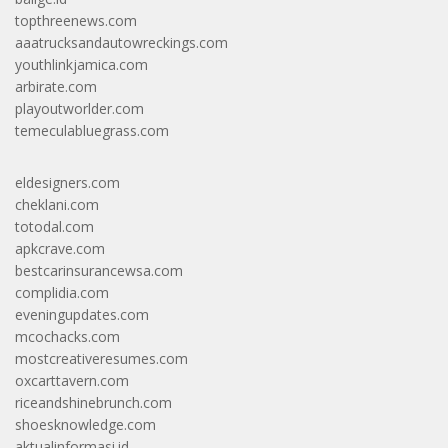
topthreenews.com
aaatrucksandautowreckings.com
youthlinkjamica.com
arbirate.com
playoutworlder.com
temeculabluegrass.com
eldesigners.com
cheklani.com
totodal.com
apkcrave.com
bestcarinsurancewsa.com
complidia.com
eveningupdates.com
mcochacks.com
mostcreativeresumes.com
oxcarttavern.com
riceandshinebrunch.com
shoesknowledge.com
aktualinformasi.id