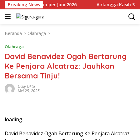
Langsung
 Rp17,28 Triliun per Juni 2026
Breaking News
Airlangga Kasih Sinyal 
ke
konten
Beranda
Olahraga
Olahraga
David Benavidez Ogah Bertarung
Ke Penjara Alcatraz: Jauhkan
Bersama Tinju!
Ocky Okta
Mei 25, 2025
loading…
David Benavidez Ogah Bertarung Ke Penjara Alcatraz: