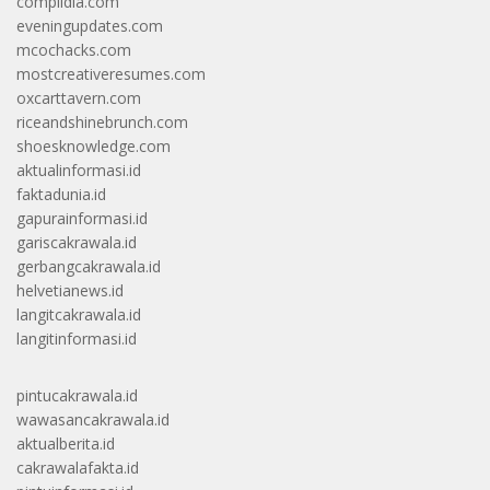
complidia.com
eveningupdates.com
mcochacks.com
mostcreativeresumes.com
oxcarttavern.com
riceandshinebrunch.com
shoesknowledge.com
aktualinformasi.id
faktadunia.id
gapurainformasi.id
gariscakrawala.id
gerbangcakrawala.id
helvetianews.id
langitcakrawala.id
langitinformasi.id
pintucakrawala.id
wawasancakrawala.id
aktualberita.id
cakrawalafakta.id