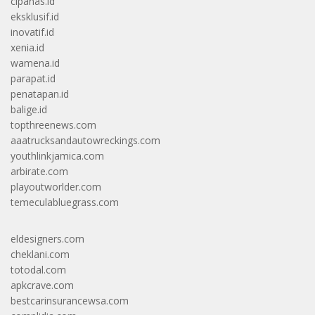
cipanas.id
eksklusif.id
inovatif.id
xenia.id
wamena.id
parapat.id
penatapan.id
balige.id
topthreenews.com
aaatrucksandautowreckings.com
youthlinkjamica.com
arbirate.com
playoutworlder.com
temeculabluegrass.com
eldesigners.com
cheklani.com
totodal.com
apkcrave.com
bestcarinsurancewsa.com