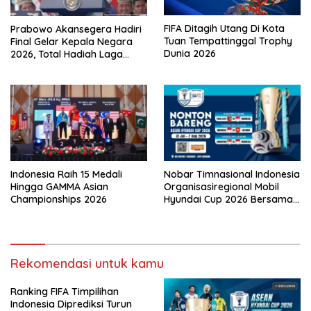
FIFA Ditagih Utang Di Kota
Prabowo Akansegera Hadiri
Tuan Tempattinggal Trophy
Final Gelar Kepala Negara
Dunia 2026
2026, Total Hadiah Laga
Tembus Rp15,5 Miliar
Indonesia Raih 15 Medali
Nobar Timnasional Indonesia
Hingga GAMMA Asian
Organisasiregional Mobil
Championships 2026
Hyundai Cup 2026 Bersama
VISION+ Di Meikarta, Catat
Jadwalnya!
Rekomendasi untuk kamu
Ranking FIFA Timpilihan
Indonesia Diprediksi Turun