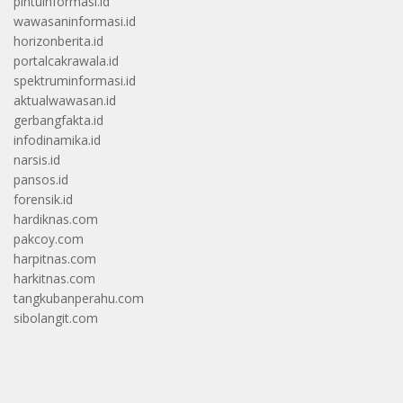
pintuinformasi.id
wawasaninformasi.id
horizonberita.id
portalcakrawala.id
spektruminformasi.id
aktualwawasan.id
gerbangfakta.id
infodinamika.id
narsis.id
pansos.id
forensik.id
hardiknas.com
pakcoy.com
harpitnas.com
harkitnas.com
tangkubanperahu.com
sibolangit.com