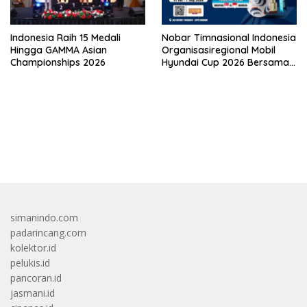
Indonesia Raih 15 Medali
Nobar Timnasional Indonesia
Hingga GAMMA Asian
Organisasiregional Mobil
Championships 2026
Hyundai Cup 2026 Bersama
VISION+ Di Meikarta, Catat
Jadwalnya!
bandar besar starlight princess1000 bagi bonus
simanindo.com
padarincang.com
kolektor.id
pelukis.id
pancoran.id
jasmani.id