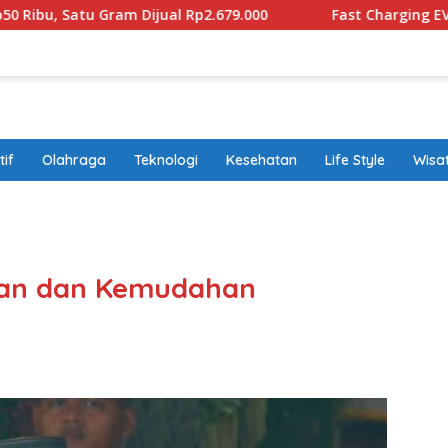
 Dijual Rp2.679.000
Fast Charging EV Sudah Diproduksi
if
Olahraga
Teknologi
Kesehatan
Life Style
Wisa
band
an dan Kemudahan