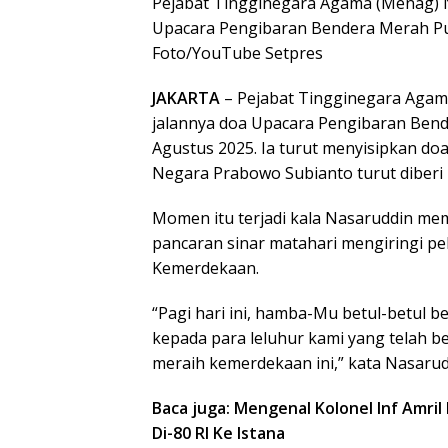
Pejabat Tingginegara Agama (Menag) 
Upacara Pengibaran Bendera Merah Put
Foto/YouTube Setpres
JAKARTA
– Pejabat Tingginegara Aga
jalannya doa Upacara Pengibaran Bend
Agustus 2025. Ia turut menyisipkan do
Negara Prabowo Subianto turut diber
Momen itu terjadi kala Nasaruddin me
pancaran sinar matahari mengiringi pe
Kemerdekaan.
“Pagi hari ini, hamba-Mu betul-betul 
kepada para leluhur kami yang telah 
meraih kemerdekaan ini,” kata Nasarud
Baca juga: Mengenal Kolonel Inf Amr
Di-80 RI Ke Istana