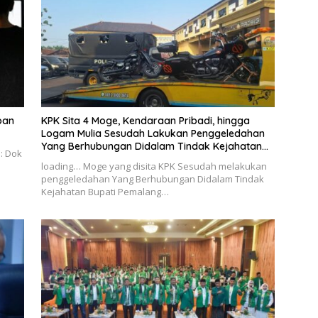
ban
KPK Sita 4 Moge, Kendaraan Pribadi, hingga
Logam Mulia Sesudah Lakukan Penggeledahan
Yang Berhubungan Didalam Tindak Kejahatan
o: Dok
Bupati Pemalang
loading… Moge yang disita KPK Sesudah melakukan
penggeledahan Yang Berhubungan Didalam Tindak
Kejahatan Bupati Pemalang…