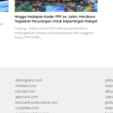
e
Hingga Hadapan Kader PPP se-Jatim, Mardiono
Tegaskan Perjuangan Untuk Kepentingan Rakyat
al.
loading… Ketua Umum PPP Muhamad Mardiono
menegaskan bahwa semua pimpinan dan anggota
Fraksi PPP DPRD…
eldesigners.com
pint
cheklani.com
wawa
totodal.com
aktua
apkcrave.com
cakr
bestcarinsurancewsa.com
pint
complidia.com
wawa