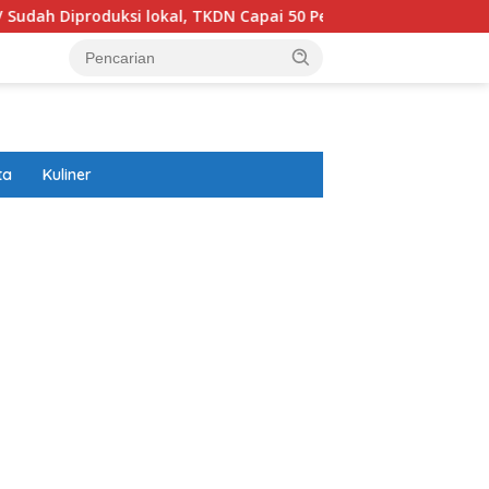
 lokal, TKDN Capai 50 Persen
Prabowo Akansegera Hadir
ta
Kuliner
ar besar starlight princess1000 bagi bonus