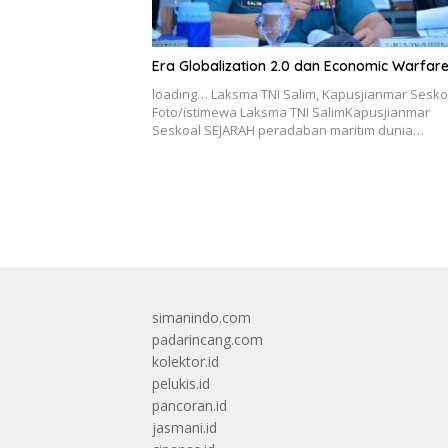
Era Globalization 2.0 dan Economic Warfar
loading… Laksma TNI Salim, Kapusjianmar Sesko
Foto/istimewa Laksma TNI SalimKapusjianmar
Seskoal SEJARAH peradaban maritim dunia…
simanindo.com
padarincang.com
kolektor.id
pelukis.id
pancoran.id
jasmani.id