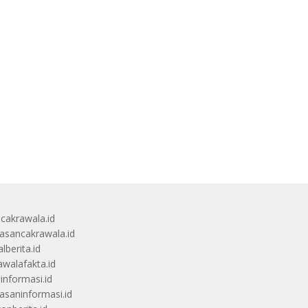
ucakrawala.id
sancakrawala.id
lberita.id
awalafakta.id
uinformasi.id
saninformasi.id