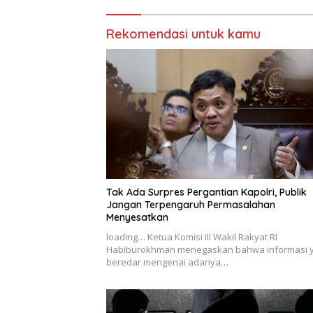
Kejahatan Bupati Pemalang
Rekomendasi untuk kamu
Tak Ada Surpres Pergantian Kapolri, Publik
Jangan Terpengaruh Permasalahan
Menyesatkan
loading… Ketua Komisi III Wakil Rakyat RI
Habiburokhman menegaskan bahwa informasi 
beredar mengenai adanya…