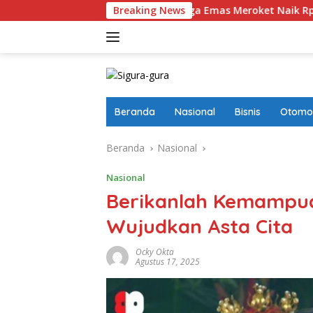
Langsung
esatkan
Harga Emas Meroket Naik Rp50 Ribu, Satu Gram
Breaking News
ke
konten
Beranda
Nasional
Bisnis
Otomot
Beranda
Nasional
Nasional
Berikanlah Kemampu
Wujudkan Asta Cita
Ocky Okta
Agustus 17, 2025