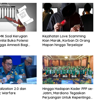
MK Soal Kerugian
Kejahatan Love Scamming
nilai Buka Potensi
Kian Marak, Korban Di Orang
ngga Amnesti Bagi
Mapan hingga Terpelajar
 Berbasis Audit BPKP
alization 2.0 dan
Hingga Hadapan Kader PPP se-
c Warfare
Jatim, Mardiono Tegaskan
Perjuangan Untuk Kepentingan
Rakyat