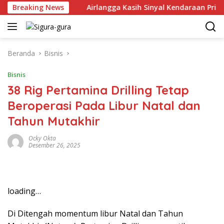
Langsung
Juni 2026
Breaking News
Airlangga Kasih Sinyal Kendaraan Pribadi Hyb
ke
konten
Beranda
Bisnis
Bisnis
38 Rig Pertamina Drilling Tetap
Beroperasi Pada Libur Natal dan
Tahun Mutakhir
Ocky Okta
Desember 26, 2025
loading…
Di Ditengah momentum libur Natal dan Tahun