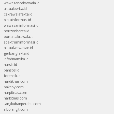
wawasancakrawala.id
aktualberita.id
cakrawalafakta.id
pintuinformasi.id
wawasaninformasi.id
horizonberita.id
portalcakrawala.id
spektruminformasi.id
aktualwawasan.id
gerbangfakta.id
infodinamika.id
narsis.id
pansos.id
forensik.id
hardiknas.com
pakcoy.com
harpitnas.com
harkitnas.com
tangkubanperahu.com
sibolangit.com