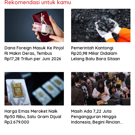
Rekomendasi untuk kamu
Dana Foreign Masuk Ke Pinjol
Pemerintah Kantongi
RI Makin Deras, Tembus
Rp20,98 Miliar Didalam
Rp17,28 Triliun per Juni 2026
Lelang Batu Bara Sitaan
Harga Emas Meroket Naik
Masih Ada 7,22 Juta
Rp50 Ribu, Satu Gram Dijual
Pengangguran Hingga
Rp2.679.000
Indonesia, Begini Rincian
Laporan BPS