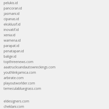
pelukis.id
pancoran.id
jasmani.id
cipanas.id
eksklusif.id
inovatif.id
xenia.id
wamena.id
parapat.id
penatapan.id
balige.id
topthreenews.com
aaatrucksandautowreckings.com
youthlinkjamica.com
arbirate.com
playoutworlder.com
temeculabluegrass.com
eldesigners.com
cheklani.com