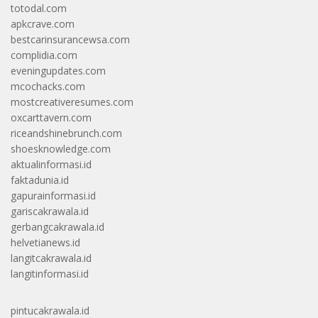
totodal.com
apkcrave.com
bestcarinsurancewsa.com
complidia.com
eveningupdates.com
mcochacks.com
mostcreativeresumes.com
oxcarttavern.com
riceandshinebrunch.com
shoesknowledge.com
aktualinformasi.id
faktadunia.id
gapurainformasi.id
gariscakrawala.id
gerbangcakrawala.id
helvetianews.id
langitcakrawala.id
langitinformasi.id
pintucakrawala.id