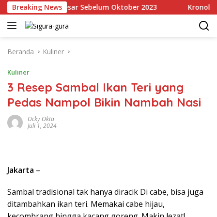
Langsung
, Terbesar Sebelum Oktober 2023
Breaking News
Kronologi Xpander 
ke
konten
Beranda
Kuliner
Kuliner
3 Resep Sambal Ikan Teri yang
Pedas Nampol Bikin Nambah Nasi
Ocky Okta
Juli 1, 2024
Jakarta
–
Sambal tradisional tak hanya diracik Di cabe, bisa juga
ditambahkan ikan teri. Memakai cabe hijau,
kecombrang hingga kacang goreng. Makin lezat!