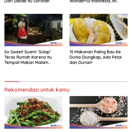
Dari Sebab Itu Sorotan
Wonderful Indonesia, Ini
Daftarnya!
So Sweet! Suami ‘Sulap’
15 Makanan Paling Bau Ke
Teras Rumah Karena Itu
Dunia Diungkap, Ada Petai
Tempat Makan Malam
dan Durian!
Romantis
Rekomendasi untuk kamu