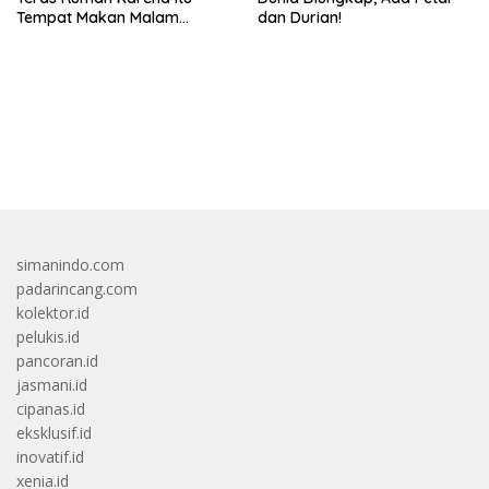
Tempat Makan Malam
dan Durian!
Romantis
bandar besar starlight princess1000 bagi bonus
simanindo.com
padarincang.com
kolektor.id
pelukis.id
pancoran.id
jasmani.id
cipanas.id
eksklusif.id
inovatif.id
xenia.id