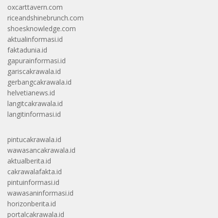
oxcarttavern.com
riceandshinebrunch.com
shoesknowledge.com
aktualinformasi.id
faktadunia.id
gapurainformasi.id
gariscakrawala.id
gerbangcakrawala.id
helvetianews.id
langitcakrawala.id
langitinformasi.id
pintucakrawala.id
wawasancakrawala.id
aktualberita.id
cakrawalafakta.id
pintuinformasi.id
wawasaninformasi.id
horizonberita.id
portalcakrawala.id