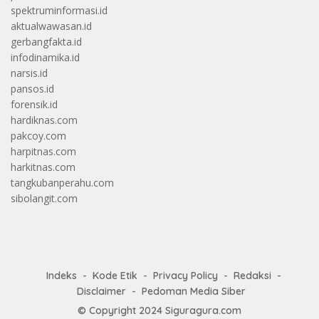
spektruminformasi.id
aktualwawasan.id
gerbangfakta.id
infodinamika.id
narsis.id
pansos.id
forensik.id
hardiknas.com
pakcoy.com
harpitnas.com
harkitnas.com
tangkubanperahu.com
sibolangit.com
Indeks
Kode Etik
Privacy Policy
Redaksi
Disclaimer
Pedoman Media Siber
© Copyright 2024
Siguragura.com