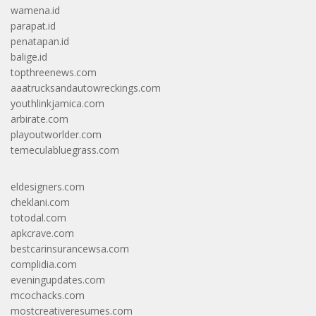
wamena.id
parapat.id
penatapan.id
balige.id
topthreenews.com
aaatrucksandautowreckings.com
youthlinkjamica.com
arbirate.com
playoutworlder.com
temeculabluegrass.com
eldesigners.com
cheklani.com
totodal.com
apkcrave.com
bestcarinsurancewsa.com
complidia.com
eveningupdates.com
mcochacks.com
mostcreativeresumes.com