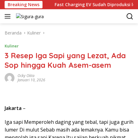
Langsung
79.000
Breaking News
Fast Charging EV Sudah Diproduksi lokal, TKDN 
ke
konten
Beranda
Kuliner
Kuliner
3 Resep Iga Sapi yang Lezat, Ada
Sop hingga Kuah Asem-asem
Ocky Okta
Januari 10, 2026
Jakarta
–
Iga sapi Memperoleh daging yang tebal, tapi juga gurih
lumer Di mulut Sebab masih ada lemaknya. Kamu bisa
mengolah iga sapi Karena Itu sajian berkuah nikmat