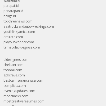
wamena.id
parapat.id
penatapan.id
balige.id
topthreenews.com
aaatrucksandautowreckings.com
youthlinkjamica.com
arbirate.com
playoutworlder.com
temeculabluegrass.com
eldesigners.com
cheklani.com
totodal.com
apkcrave.com
bestcarinsurancewsa.com
complidia.com
eveningupdates.com
mcochacks.com
mostcreativeresumes.com