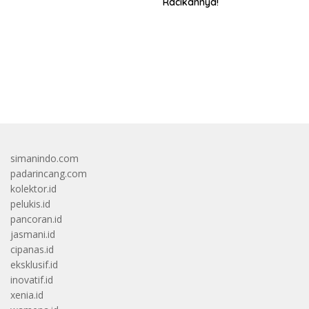
Racikannya!
bandar besar starlight princess1000 bagi bonus
simanindo.com
padarincang.com
kolektor.id
pelukis.id
pancoran.id
jasmani.id
cipanas.id
eksklusif.id
inovatif.id
xenia.id