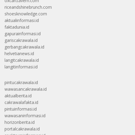
oxcarttavern.com
riceandshinebrunch.com
shoesknowledge.com
aktualinformasi.id
faktadunia.id
gapurainformasi.id
gariscakrawala.id
gerbangcakrawala.id
helvetianews.id
langitcakrawala.id
langitinformasi.id
pintucakrawala.id
wawasancakrawala.id
aktualberita.id
cakrawalafakta.id
pintuinformasi.id
wawasaninformasi.id
horizonberita.id
portalcakrawala.id