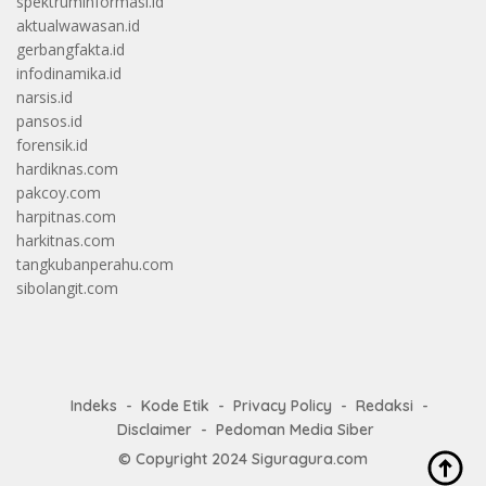
spektruminformasi.id
aktualwawasan.id
gerbangfakta.id
infodinamika.id
narsis.id
pansos.id
forensik.id
hardiknas.com
pakcoy.com
harpitnas.com
harkitnas.com
tangkubanperahu.com
sibolangit.com
Indeks
Kode Etik
Privacy Policy
Redaksi
Disclaimer
Pedoman Media Siber
© Copyright 2024
Siguragura.com